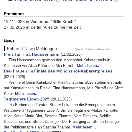
Premieren
19.11.2026 in Winterthur "Stille Kracht"
27.02.2026 in Berlin "Alles zu meiner Zeit"
News
Kabarett-News Meldungen
Quelle: Kabarett-News.de
Preis für Tina Häussermann
(11.02.2026)
Tina Häussermann gewann den Mönchshof-Kabarettpreis in
Kulmbach vor Alice Köfer und Mia Pittroff.
Mehr lesen...
Drei Frauen im Finale des Mönchshof-Kabarettpreises
(02.01.2026)
Premiere! Beim Kulmbacher Kleinkunstpreis 2026 stehen erstmals
nur Künstlerinnen im Finale: Tina Häussermann, Mia Pittroff und Alice
Köfer.
Mehr lesen...
Tegtmeiers Erben 2025
(29.11.2025)
Iris Berben und Torsten Sträter bekamen die Ehrenpreise beim
Wettbewerb "Tegtmeiers Erben". Um die Tegtmeier-Mütze kämpften
Alice Köfer, Marie Diot, Sascha Thamm, Vera Deckers, Sybille
Bullatschek und Stefan Danziger. Der Preis ging an Stefan Danziger,
der Publikumspreis an Sascha Thamm.
Mehr lesen...