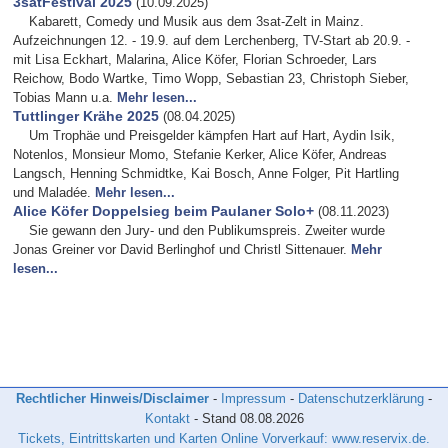
3satFestival 2025
(10.09.2025)
Kabarett, Comedy und Musik aus dem 3sat-Zelt in Mainz.
Aufzeichnungen 12. - 19.9. auf dem Lerchenberg, TV-Start ab 20.9. -
mit Lisa Eckhart, Malarina, Alice Köfer, Florian Schroeder, Lars
Reichow, Bodo Wartke, Timo Wopp, Sebastian 23, Christoph Sieber,
Tobias Mann u.a.
Mehr lesen...
Tuttlinger Krähe 2025
(08.04.2025)
Um Trophäe und Preisgelder kämpfen Hart auf Hart, Aydin Isik,
Notenlos, Monsieur Momo, Stefanie Kerker, Alice Köfer, Andreas
Langsch, Henning Schmidtke, Kai Bosch, Anne Folger, Pit Hartling
und Maladée.
Mehr lesen...
Alice Köfer Doppelsieg beim Paulaner Solo+
(08.11.2023)
Sie gewann den Jury- und den Publikumspreis. Zweiter wurde
Jonas Greiner vor David Berlinghof und Christl Sittenauer.
Mehr
lesen...
Rechtlicher Hinweis/Disclaimer
-
Impressum
-
Datenschutzerklärung
-
Kontakt
- Stand
08.08.2026
Tickets, Eintrittskarten und Karten Online Vorverkauf: www.reservix.de.