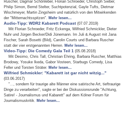
Ruscher, Dagmar Schönleber, Florian Schroeder, Christoph Sieber,
Philip Simon, Bernd Stelter, Suchtpotenzial, Gayle Tufts, Dietmar
Wischmeyer, Martin Zingsheim und natürlich von den Mitwirkenden
der "Mitternachtsspitzen".
Mehr lesen...
Audio-Tipp: WDR2 Kabarett Podcast
(07.07.2019)
Mit Florian Schroeder, Fritz Eckenga, Wilfried Schmickler, Dieter
Nuhr und Jürgen Becker/Didi Jünemann. Im Juli & August mit Jana
Fischer, Sarah Bosetti (Bild), Carolin Courts und Barbara Ruscher
statt der vier erstgenannten Herren.
Mehr lesen...
Video-Tipp: Die Comedy Gala Teil 1
(05.08.2018)
Mit Desimo, Chris Tall, Christian Ehring, Barbara Ruscher, Matthias
Brodowy, Yosuke Ikeda, Gabor Vosteen, Starbugs Comedy, Lisa
Feller und Torsten Sträter.
Mehr lesen...
Wilfried Schmickler: "Kabarett ist gar nicht witzig..."
(03.06.2017)
"..., sondern für traurige alte Männer eine satirische Art, tieftraurige
Dinge zu verarbeiten", sagte er bei der Diskussionsrunde "Achtung,
Satire! - Journalismus und Kabarett" auf dem Kölner Forum für
Journalismuskritik.
Mehr lesen...