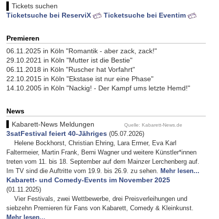
Tickets suchen
Ticketsuche bei ReserviX
Ticketsuche bei Eventim
Premieren
06.11.2025 in Köln "Romantik - aber zack, zack!"
29.10.2021 in Köln "Mutter ist die Bestie"
06.11.2018 in Köln "Ruscher hat Vorfahrt"
22.10.2015 in Köln "Ekstase ist nur eine Phase"
14.10.2005 in Köln "Nackig! - Der Kampf ums letzte Hemd!"
News
Kabarett-News Meldungen
Quelle: Kabarett-News.de
3satFestival feiert 40-Jähriges
(05.07.2026)
Helene Bockhorst, Christian Ehring, Lara Ermer, Eva Karl
Faltermeier, Martin Frank, Berni Wagner und weitere Künstler*innen
treten vom 11. bis 18. September auf dem Mainzer Lerchenberg auf.
Im TV sind die Auftritte vom 19.9. bis 26.9. zu sehen.
Mehr lesen...
Kabarett- und Comedy-Events im November 2025
(01.11.2025)
Vier Festivals, zwei Wettbewerbe, drei Preisverleihungen und
siebzehn Premieren für Fans von Kabarett, Comedy & Kleinkunst.
Mehr lesen...