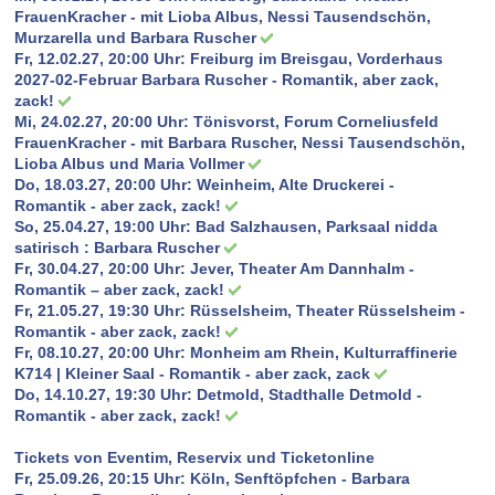
FrauenKracher - mit Lioba Albus, Nessi Tausendschön,
Murzarella und Barbara Ruscher
Fr, 12.02.27, 20:00 Uhr:
Freiburg im Breisgau, Vorderhaus
2027-02-Februar Barbara Ruscher - Romantik, aber zack,
zack!
Mi, 24.02.27, 20:00 Uhr:
Tönisvorst, Forum Corneliusfeld
FrauenKracher - mit Barbara Ruscher, Nessi Tausendschön,
Lioba Albus und Maria Vollmer
Do, 18.03.27, 20:00 Uhr:
Weinheim, Alte Druckerei -
Romantik - aber zack, zack!
So, 25.04.27, 19:00 Uhr:
Bad Salzhausen, Parksaal nidda
satirisch : Barbara Ruscher
Fr, 30.04.27, 20:00 Uhr:
Jever, Theater Am Dannhalm -
Romantik – aber zack, zack!
Fr, 21.05.27, 19:30 Uhr:
Rüsselsheim, Theater Rüsselsheim -
Romantik - aber zack, zack!
Fr, 08.10.27, 20:00 Uhr:
Monheim am Rhein, Kulturraffinerie
K714 | Kleiner Saal - Romantik - aber zack, zack
Do, 14.10.27, 19:30 Uhr:
Detmold, Stadthalle Detmold -
Romantik - aber zack, zack!
Tickets von Eventim, Reservix und Ticketonline
Fr, 25.09.26, 20:15 Uhr: Köln, Senftöpfchen - Barbara