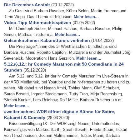
Die Dezember-Anstalt
(20.12.2022)
Zu Gast sind Barbara Ruscher, Kübra Sekin, Martin Fromme und
Timo Wopp. Das Thema ist Inklusion.
Mehr lesen...
Video-Tipp Mitternachtsspitzen
(01.05.2022)
Mit Christoph Sieber, Michael Hatzius, Barbara Ruscher, Philip
Simon, Mathias Tretter u.a.
Mehr lesen...
Gelsenkirchener Kabarettpreis verliehen
(14.04.2022)
Die Preisträger*innen des 3. Westfälischen Blindhuhns sind
Barbara Ruscher, Roberto Capitoni, Murzarella und der Journalist Jörg
Seveneick. Moderation: Hans Gerzlich.
Mehr lesen...
5.12./6.12.: hr Comedy Marathon mit 50 Comedians in 24
Stunden
(05.12.2020)
Am 5.12. und 6.12. ist der hr Comedy Marathon im Live-Stream in
der ARD Mediathek, bei Youtube und im hr-fernsehen zu hören und zu
sehen. Mit dabei sind Negah Amiri, Tobias Mann, Olaf Schubert,
Sarah Bosetti, Ingmar Stadelmann, Tutty Tran, Mirja Regensburg,
Stefani Kunkel, Lars Reichow, Rolf Miller, Barbara Ruscher u.v.m.
Mehr lesen...
#weiterlachen: WDR öffnet digitale Bühne für Satire,
Kabarett & Comedy
(28.03.2020)
Krisenbewältigung IX: Der WDR zeigt Neues, Unterhaltendes,
Kurzweiliges von Markus Barth, Sarah Bosetti, Frieda Braun, Eckart
von Hirschhausen, Jochen Malmsheimer, Tobias Mann, Barbara