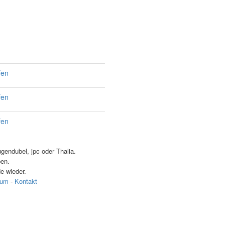
fen
fen
fen
endubel, jpc oder Thalia.
ben.
e wieder.
sum
-
Kontakt