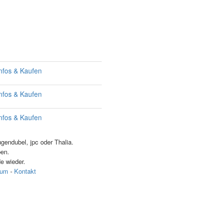
nfos & Kaufen
nfos & Kaufen
nfos & Kaufen
endubel, jpc oder Thalia.
ben.
e wieder.
sum
-
Kontakt