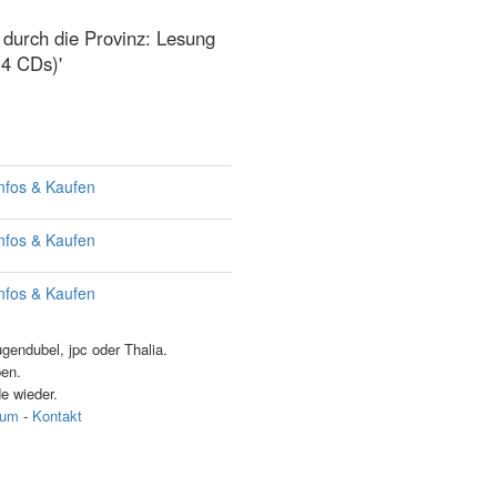
r durch die Provinz: Lesung
(4 CDs)'
nfos & Kaufen
nfos & Kaufen
nfos & Kaufen
endubel, jpc oder Thalia.
ben.
e wieder.
sum
-
Kontakt