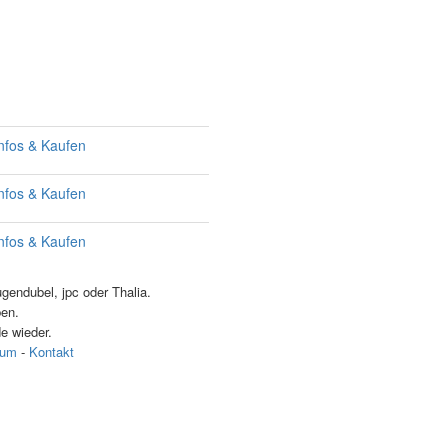
nfos & Kaufen
nfos & Kaufen
nfos & Kaufen
endubel, jpc oder Thalia.
ben.
e wieder.
sum
-
Kontakt