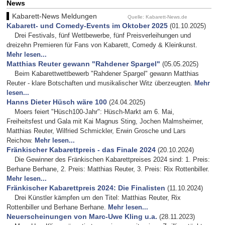
News
Kabarett-News Meldungen
Quelle: Kabarett-News.de
Kabarett- und Comedy-Events im Oktober 2025
(01.10.2025)
Drei Festivals, fünf Wettbewerbe, fünf Preisverleihungen und
dreizehn Premieren für Fans von Kabarett, Comedy & Kleinkunst.
Mehr lesen...
Matthias Reuter gewann "Rahdener Spargel"
(05.05.2025)
Beim Kabarettwettbewerb "Rahdener Spargel" gewann Matthias
Reuter - klare Botschaften und musikalischer Witz überzeugten.
Mehr
lesen...
Hanns Dieter Hüsch wäre 100
(24.04.2025)
Moers feiert "Hüsch100-Jahr": Hüsch-Markt am 6. Mai,
Freiheitsfest und Gala mit Kai Magnus Sting, Jochen Malmsheimer,
Matthias Reuter, Wilfried Schmickler, Erwin Grosche und Lars
Reichow.
Mehr lesen...
Fränkischer Kabarettpreis - das Finale 2024
(20.10.2024)
Die Gewinner des Fränkischen Kabarettpreises 2024 sind: 1. Preis:
Berhane Berhane, 2. Preis: Matthias Reuter, 3. Preis: Rix Rottenbiller.
Mehr lesen...
Fränkischer Kabarettpreis 2024: Die Finalisten
(11.10.2024)
Drei Künstler kämpfen um den Titel: Matthias Reuter, Rix
Rottenbiller und Berhane Berhane.
Mehr lesen...
Neuerscheinungen von Marc-Uwe Kling u.a.
(28.11.2023)