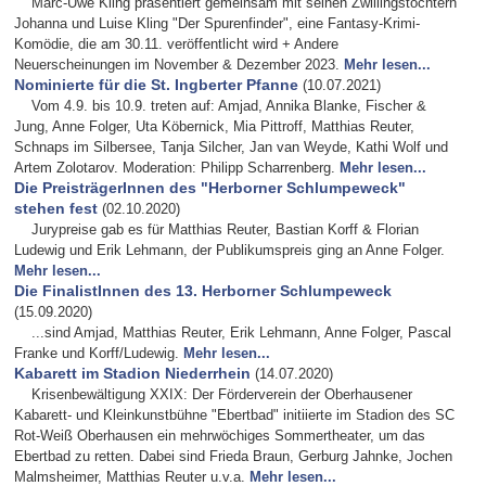
Marc-Uwe Kling präsentiert gemeinsam mit seinen Zwillingstöchtern
Johanna und Luise Kling "Der Spurenfinder", eine Fantasy-Krimi-
Komödie, die am 30.11. veröffentlicht wird + Andere
Neuerscheinungen im November & Dezember 2023.
Mehr lesen...
Nominierte für die St. Ingberter Pfanne
(10.07.2021)
Vom 4.9. bis 10.9. treten auf: Amjad, Annika Blanke, Fischer &
Jung, Anne Folger, Uta Köbernick, Mia Pittroff, Matthias Reuter,
Schnaps im Silbersee, Tanja Silcher, Jan van Weyde, Kathi Wolf und
Artem Zolotarov. Moderation: Philipp Scharrenberg.
Mehr lesen...
Die PreisträgerInnen des "Herborner Schlumpeweck"
stehen fest
(02.10.2020)
Jurypreise gab es für Matthias Reuter, Bastian Korff & Florian
Ludewig und Erik Lehmann, der Publikumspreis ging an Anne Folger.
Mehr lesen...
Die FinalistInnen des 13. Herborner Schlumpeweck
(15.09.2020)
...sind Amjad, Matthias Reuter, Erik Lehmann, Anne Folger, Pascal
Franke und Korff/Ludewig.
Mehr lesen...
Kabarett im Stadion Niederrhein
(14.07.2020)
Krisenbewältigung XXIX: Der Förderverein der Oberhausener
Kabarett- und Kleinkunstbühne "Ebertbad" initiierte im Stadion des SC
Rot-Weiß Oberhausen ein mehrwöchiges Sommertheater, um das
Ebertbad zu retten. Dabei sind Frieda Braun, Gerburg Jahnke, Jochen
Malmsheimer, Matthias Reuter u.v.a.
Mehr lesen...