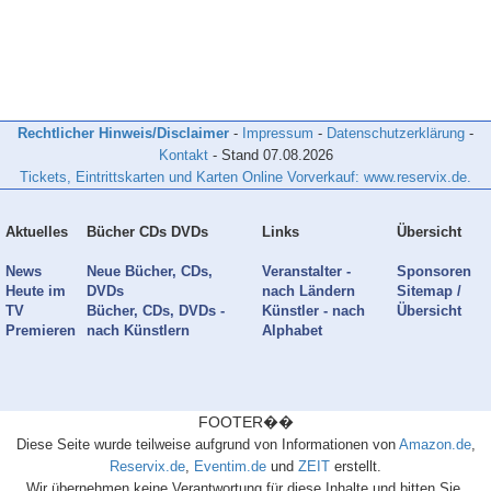
Rechtlicher Hinweis/Disclaimer
-
Impressum
-
Datenschutzerklärung
-
Kontakt
- Stand
07.08.2026
Tickets, Eintrittskarten und Karten Online Vorverkauf: www.reservix.de.
Aktuelles
Bücher CDs DVDs
Links
Übersicht
News
Neue Bücher, CDs,
Veranstalter -
Sponsoren
Heute im
DVDs
nach Ländern
Sitemap /
TV
Bücher, CDs, DVDs -
Künstler - nach
Übersicht
Premieren
nach Künstlern
Alphabet
FOOTER��
Diese Seite wurde teilweise aufgrund von Informationen von
Amazon.de
,
Reservix.de
,
Eventim.de
und
ZEIT
erstellt.
Wir übernehmen keine Verantwortung für diese Inhalte und bitten Sie,