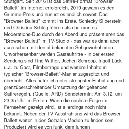
Stuttgart. Seit 2016 ist das Satire-Format "Browser
Ballett" im Internet erfolgreich, 2019 gewann es den
Grimme-Preis und nun ist es endlich soweit: Das
"Browser Ballett" kommt ins Erste. Schlecky Silberstein
und Christina Schlag führen als charmantes
Moderations-Duo durch den Abend und präsentieren das
"Browser Ballett" im TV-Studio - das war es dann aber
auch schon mit den altbekannten Sehgewohnheiten.
Unvorhersehbar werden Gastauftritte - in der ersten
Sendung sind Tine Wittler, Jochen Schropp, Ingolf Lück
u.a. zu Gast, Filmbeiträge und weitere Inhalte in
typischer "Browser-Ballett"-Manier zugespitzt und
überhöht. Alles natürlich unter strengster Einhaltung und
grenzüberschreitender Umsetzung der geltenden
Satireregeln. (Quelle: ARD) Sendetermin: Am 3.12. um
23:35 Uhr im Ersten. Wann die nächste Folge im
Fernsehen gezeigt wird, ist allerdings noch nicht
bekannt. Neben der TV-Ausstrahlung wird das Browser
Ballett weiter in den Sozialen Medien zu finden sein.
Produziert wird es von funk, dem jungen