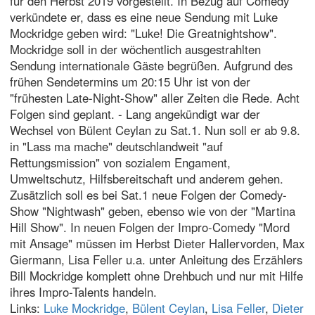
für den Herbst 2019 vorgestellt. In Bezug auf Comedy
verkündete er, dass es eine neue Sendung mit Luke
Mockridge geben wird: "Luke! Die Greatnightshow".
Mockridge soll in der wöchentlich ausgestrahlten
Sendung internationale Gäste begrüßen. Aufgrund des
frühen Sendetermins um 20:15 Uhr ist von der
"frühesten Late-Night-Show" aller Zeiten die Rede. Acht
Folgen sind geplant. - Lang angekündigt war der
Wechsel von Bülent Ceylan zu Sat.1. Nun soll er ab 9.8.
in "Lass ma mache" deutschlandweit "auf
Rettungsmission" von sozialem Engament,
Umweltschutz, Hilfsbereitschaft und anderem gehen.
Zusätzlich soll es bei Sat.1 neue Folgen der Comedy-
Show "Nightwash" geben, ebenso wie von der "Martina
Hill Show". In neuen Folgen der Impro-Comedy "Mord
mit Ansage" müssen im Herbst Dieter Hallervorden, Max
Giermann, Lisa Feller u.a. unter Anleitung des Erzählers
Bill Mockridge komplett ohne Drehbuch und nur mit Hilfe
ihres Impro-Talents handeln.
Links:
Luke Mockridge
,
Bülent Ceylan
,
Lisa Feller
,
Dieter