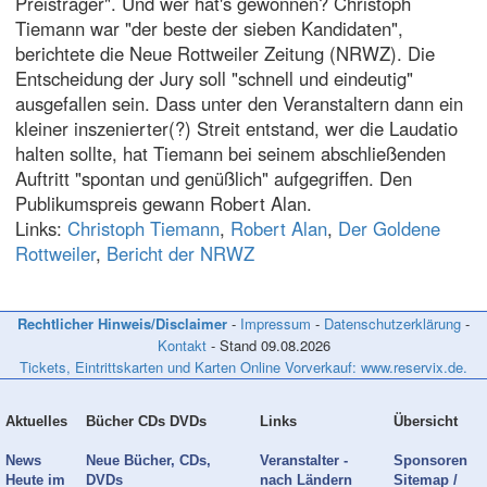
Preisträger". Und wer hat's gewonnen? Christoph
Tiemann war "der beste der sieben Kandidaten",
berichtete die Neue Rottweiler Zeitung (NRWZ). Die
Entscheidung der Jury soll "schnell und eindeutig"
ausgefallen sein. Dass unter den Veranstaltern dann ein
kleiner inszenierter(?) Streit entstand, wer die Laudatio
halten sollte, hat Tiemann bei seinem abschließenden
Auftritt "spontan und genüßlich" aufgegriffen. Den
Publikumspreis gewann Robert Alan.
Links:
Christoph Tiemann
,
Robert Alan
,
Der Goldene
Rottweiler
,
Bericht der NRWZ
Rechtlicher Hinweis/Disclaimer
-
Impressum
-
Datenschutzerklärung
-
Kontakt
- Stand
09.08.2026
Tickets, Eintrittskarten und Karten Online Vorverkauf: www.reservix.de.
Aktuelles
Bücher CDs DVDs
Links
Übersicht
News
Neue Bücher, CDs,
Veranstalter -
Sponsoren
Heute im
DVDs
nach Ländern
Sitemap /