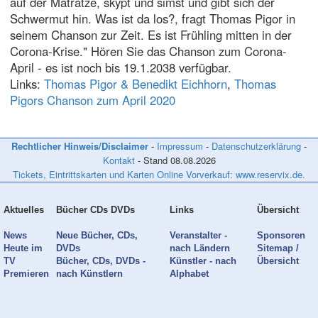
auf der Matratze, skypt und simst und gibt sich der
Schwermut hin. Was ist da los?, fragt Thomas Pigor in
seinem Chanson zur Zeit. Es ist Frühling mitten in der
Corona-Krise." Hören Sie das Chanson zum Corona-
April - es ist noch bis 19.1.2038 verfügbar.
Links:
Thomas Pigor & Benedikt Eichhorn
,
Thomas
Pigors Chanson zum April 2020
Rechtlicher Hinweis/Disclaimer
-
Impressum
-
Datenschutzerklärung
-
Kontakt
- Stand
08.08.2026
Tickets, Eintrittskarten und Karten Online Vorverkauf: www.reservix.de.
Aktuelles
Bücher CDs DVDs
Links
Übersicht
News
Neue Bücher, CDs,
Veranstalter -
Sponsoren
Heute im
DVDs
nach Ländern
Sitemap /
TV
Bücher, CDs, DVDs -
Künstler - nach
Übersicht
Premieren
nach Künstlern
Alphabet