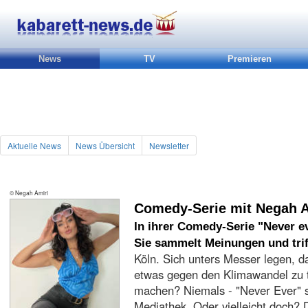
News
TV
Premieren
Aktuelle News
News Übersicht
Newsletter
© Negah Amiri
Comedy-Serie mit Negah A
In ihrer Comedy-Serie "Never e
Sie sammelt Meinungen und trif
Köln. Sich unters Messer legen, 
etwas gegen den Klimawandel zu t
machen? Niemals - "Never Ever" s
Mediathek. Oder vielleicht doch? 