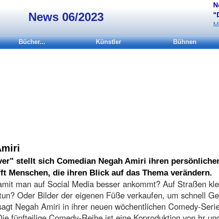
N
News 06/2023
"
M
Bücher...
Künstler
Bühnen
miri
ver" stellt sich Comedian Negah Amiri ihren persönliche
ft Menschen, die ihren Blick auf das Thema verändern.
damit man auf Social Media besser ankommt? Auf Straßen kl
un? Oder Bilder der eigenen Füße verkaufen, um schnell Ge
agt Negah Amiri in ihrer neuen wöchentlichen Comedy-Seri
Die fünfteilige Comedy-Reihe ist eine Koproduktion von hr u