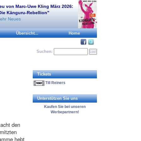
eu von Marc-Uwe Kling März 2026:
Die Känguru-Rebellion"
ehr Neues
Übersicht...
Home
Suchen:
Tickets
Till Reiners
Unterstützen Sie uns
Kaufen Sie bei unseren
Werbepartnern!
macht den
hmitzten
gramme hebt