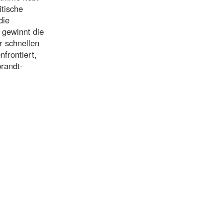
itische
die
 gewinnt die
er schnellen
frontiert,
brandt-