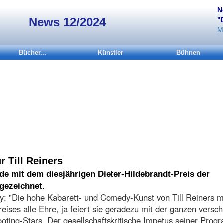
N
News 12/2024
"
M
Bücher...
Künstler
Bühnen
r Till Reiners
rde mit dem diesjährigen Dieter-Hildebrandt-Preis der
gezeichnet.
: "Die hohe Kabarett- und Comedy-Kunst von Till Reiners 
reises alle Ehre, ja feiert sie geradezu mit der ganzen versc
hooting-Stars. Der gesellschaftskritische Impetus seiner Pro