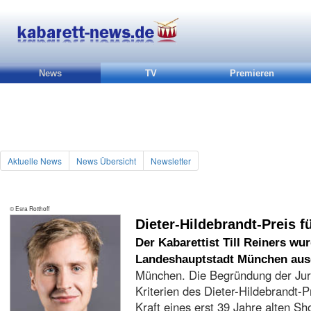
News
TV
Premieren
Aktuelle News
News Übersicht
Newsletter
© Esra Rotthoff
Dieter-Hildebrandt-Preis fü
Der Kabarettist Till Reiners wu
Landeshauptstadt München aus
München. Die Begründung der Jury
Kriterien des Dieter-Hildebrandt-P
Kraft eines erst 39 Jahre alten S