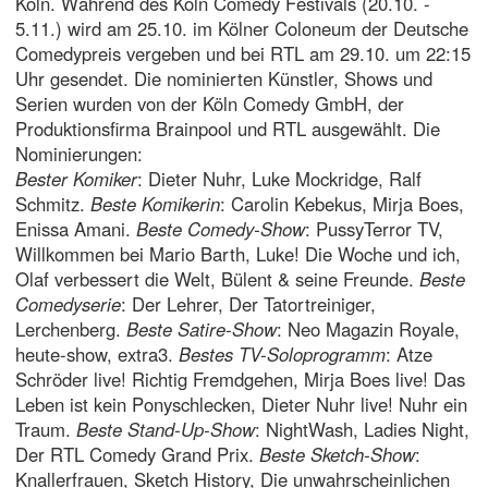
Köln. Während des Köln Comedy Festivals (20.10. -
5.11.) wird am 25.10. im Kölner Coloneum der Deutsche
Comedypreis vergeben und bei RTL am 29.10. um 22:15
Uhr gesendet. Die nominierten Künstler, Shows und
Serien wurden von der Köln Comedy GmbH, der
Produktionsfirma Brainpool und RTL ausgewählt. Die
Nominierungen:
Bester Komiker
: Dieter Nuhr, Luke Mockridge, Ralf
Schmitz.
Beste Komikerin
: Carolin Kebekus, Mirja Boes,
Enissa Amani.
Beste Comedy-Show
: PussyTerror TV,
Willkommen bei Mario Barth, Luke! Die Woche und ich,
Olaf verbessert die Welt, Bülent & seine Freunde.
Beste
Comedyserie
: Der Lehrer, Der Tatortreiniger,
Lerchenberg.
Beste Satire-Show
: Neo Magazin Royale,
heute-show, extra3.
Bestes TV-Soloprogramm
: Atze
Schröder live! Richtig Fremdgehen, Mirja Boes live! Das
Leben ist kein Ponyschlecken, Dieter Nuhr live! Nuhr ein
Traum.
Beste Stand-Up-Show
: NightWash, Ladies Night,
Der RTL Comedy Grand Prix.
Beste Sketch-Show
:
Knallerfrauen, Sketch History, Die unwahrscheinlichen