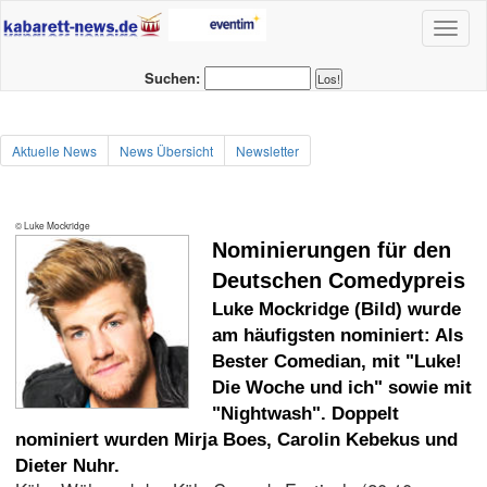
Toggl
naviga
Suchen:
Aktuelle News
News Übersicht
Newsletter
© Luke Mockridge
Nominierungen für den
Deutschen Comedypreis
Luke Mockridge (Bild) wurde
am häufigsten nominiert: Als
Bester Comedian, mit "Luke!
Die Woche und ich" sowie mit
"Nightwash". Doppelt
nominiert wurden Mirja Boes, Carolin Kebekus und
Dieter Nuhr.