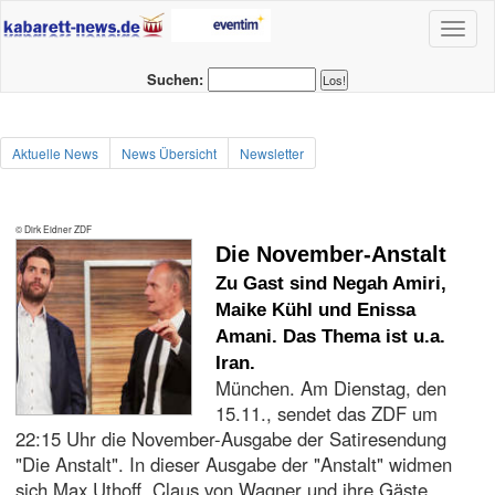
Toggl
naviga
Suchen:
Aktuelle News
News Übersicht
Newsletter
© Dirk Eidner ZDF
Die November-Anstalt
Zu Gast sind Negah Amiri,
Maike Kühl und Enissa
Amani. Das Thema ist u.a.
Iran.
München. Am Dienstag, den
15.11., sendet das ZDF um
22:15 Uhr die November-Ausgabe der Satiresendung
"Die Anstalt". In dieser Ausgabe der "Anstalt" widmen
sich Max Uthoff, Claus von Wagner und ihre Gäste