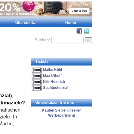
Übersicht...
Home
Suchen:
Tickets
Maike Kühl
Max Uthoff
Nils Heinrich
Suchtpotenzial
zial),
Klimaziele?
Unterstützen Sie uns
matischen
Kaufen Sie bei unseren
iele. In
Werbepartnern!
artin,
e