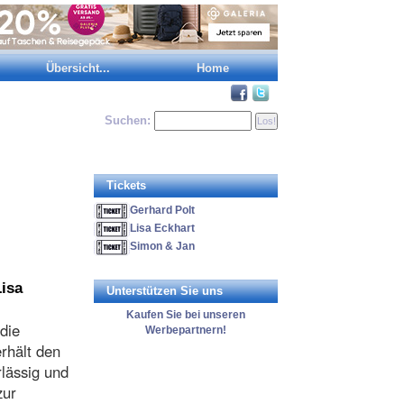
Übersicht...
Home
Suchen:
Tickets
Gerhard Polt
Lisa Eckhart
Simon & Jan
Lisa
Unterstützen Sie uns
Kaufen Sie bei unseren
die
Werbepartnern!
erhält den
rlässig und
zur