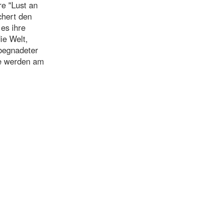
re "Lust an
chert den
es ihre
ie Welt,
"begnadeter
se werden am