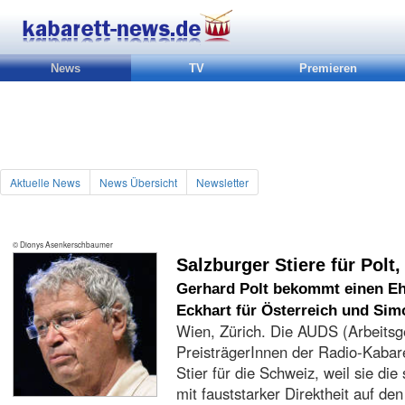
News
TV
Premieren
Aktuelle News
News Übersicht
Newsletter
© Dionys Asenkerschbaumer
Salzburger Stiere für Polt
Gerhard Polt bekommt einen Ehre
Eckhart für Österreich und Sim
Wien, Zürich. Die AUDS (Arbeitsg
PreisträgerInnen der Radio-Kabaret
Stier für die Schweiz, weil sie di
mit fauststarker Direktheit auf de