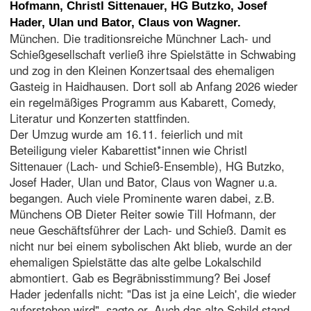
Hofmann, Christl Sittenauer, HG Butzko, Josef
Hader, Ulan und Bator, Claus von Wagner.
München. Die traditionsreiche Münchner Lach- und
Schießgesellschaft verließ ihre Spielstätte in Schwabing
und zog in den Kleinen Konzertsaal des ehemaligen
Gasteig in Haidhausen. Dort soll ab Anfang 2026 wieder
ein regelmäßiges Programm aus Kabarett, Comedy,
Literatur und Konzerten stattfinden.
Der Umzug wurde am 16.11. feierlich und mit
Beteiligung vieler Kabarettist*innen wie Christl
Sittenauer (Lach- und Schieß-Ensemble), HG Butzko,
Josef Hader, Ulan und Bator, Claus von Wagner u.a.
begangen. Auch viele Prominente waren dabei, z.B.
Münchens OB Dieter Reiter sowie Till Hofmann, der
neue Geschäftsführer der Lach- und Schieß. Damit es
nicht nur bei einem sybolischen Akt blieb, wurde an der
ehemaligen Spielstätte das alte gelbe Lokalschild
abmontiert. Gab es Begräbnisstimmung? Bei Josef
Hader jedenfalls nicht: "Das ist ja eine Leich', die wieder
auferstehen wird", sagte er. Auch das alte Schild stand