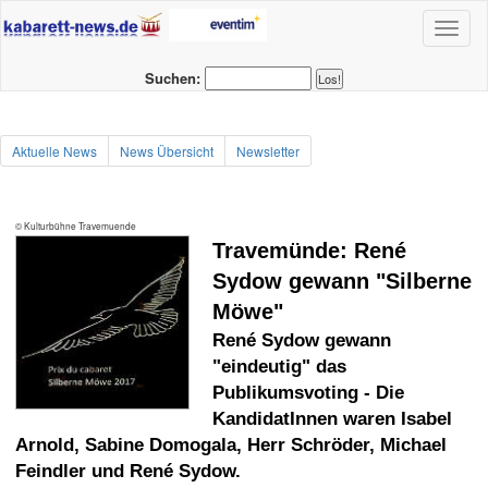
Toggl
naviga
Suchen:
Aktuelle News
News Übersicht
Newsletter
© Kulturbühne Travemuende
Travemünde: René
Sydow gewann "Silberne
Möwe"
René Sydow gewann
"eindeutig" das
Publikumsvoting - Die
KandidatInnen waren Isabel
Arnold, Sabine Domogala, Herr Schröder, Michael
Feindler und René Sydow.