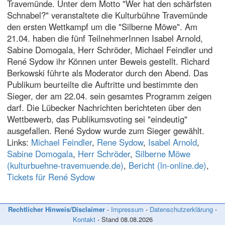
Travemünde. Unter dem Motto "Wer hat den schärfsten
Schnabel?" veranstaltete die Kulturbühne Travemünde
den ersten Wettkampf um die "Silberne Möwe". Am
21.04. haben die fünf TeilnehmerInnen Isabel Arnold,
Sabine Domogala, Herr Schröder, Michael Feindler und
René Sydow ihr Können unter Beweis gestellt. Richard
Berkowski führte als Moderator durch den Abend. Das
Publikum beurteilte die Auftritte und bestimmte den
Sieger, der am 22.04. sein gesamtes Programm zeigen
darf. Die Lübecker Nachrichten berichteten über den
Wettbewerb, das Publikumsvoting sei "eindeutig"
ausgefallen. René Sydow wurde zum Sieger gewählt.
Links:
Michael Feindler
,
Rene Sydow
,
Isabel Arnold
,
Sabine Domogala
,
Herr Schröder
,
Silberne Möwe
(kulturbuehne-travemuende.de)
,
Bericht (ln-online.de)
,
Tickets für René Sydow
Rechtlicher Hinweis/Disclaimer
-
Impressum
-
Datenschutzerklärung
-
Kontakt
- Stand
08.08.2026