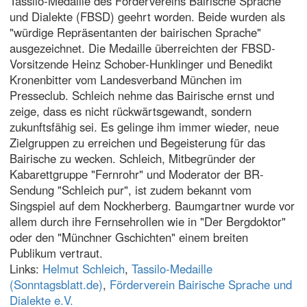
Tassilo-Medaille des Fördervereins Bairische Sprache
und Dialekte (FBSD) geehrt worden. Beide wurden als
"würdige Repräsentanten der bairischen Sprache"
ausgezeichnet. Die Medaille überreichten der FBSD-
Vorsitzende Heinz Schober-Hunklinger und Benedikt
Kronenbitter vom Landesverband München im
Presseclub. Schleich nehme das Bairische ernst und
zeige, dass es nicht rückwärtsgewandt, sondern
zukunftsfähig sei. Es gelinge ihm immer wieder, neue
Zielgruppen zu erreichen und Begeisterung für das
Bairische zu wecken. Schleich, Mitbegründer der
Kabarettgruppe "Fernrohr" und Moderator der BR-
Sendung "Schleich pur", ist zudem bekannt vom
Singspiel auf dem Nockherberg. Baumgartner wurde vor
allem durch ihre Fernsehrollen wie in "Der Bergdoktor"
oder den "Münchner Gschichten" einem breiten
Publikum vertraut.
Links:
Helmut Schleich
,
Tassilo-Medaille
(Sonntagsblatt.de)
,
Förderverein Bairische Sprache und
Dialekte e.V.