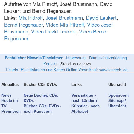
Auftritte von Mia Pittroff, Josef Brustmann, David
Leukert und Bernd Regenauer.
Links:
Mia Pittroff
,
Josef Brustmann
,
David Leukert
,
Bernd Regenauer
,
Video Mia Pittroff
,
Video Josef
Brustmann
,
Video David Leukert
,
Video Bernd
Regenauer
Rechtlicher Hinweis/Disclaimer
-
Impressum
-
Datenschutzerklärung
-
Kontakt
- Stand
06.08.2026
Tickets, Eintrittskarten und Karten Online Vorverkauf: www.reservix.de.
Aktuelles
Bücher CDs DVDs
Links
Übersicht
News
Neue Bücher, CDs,
Veranstalter -
Sponsoren
Heute im
DVDs
nach Ländern
Sitemap /
TV
Bücher, CDs, DVDs -
Künstler - nach
Übersicht
Premieren
nach Künstlern
Alphabet