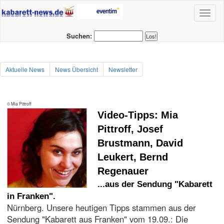
Toggl
naviga
Suchen:
Aktuelle News
News Übersicht
Newsletter
© Mia Pittroff
Video-Tipps: Mia
Pittroff, Josef
Brustmann, David
Leukert, Bernd
Regenauer
...aus der Sendung "Kabarett
in Franken".
Nürnberg. Unsere heutigen Tipps stammen aus der
Sendung "Kabarett aus Franken" vom 19.09.: Die