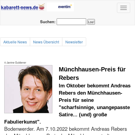
Toggl
naviga
Suchen:
Aktuelle News
News Übersicht
Newsletter
© Janine Guldener
Münchhausen-Preis für
Rebers
Im Oktober bekommt Andreas
Rebers den Münchhausen-
Preis für seine
"scharfsinnige, unangepasste
Satire... (und) große
Fabulierkunst".
Bodenwerder. Am 7.10.2022 bekommt Andreas Rebers