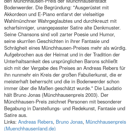
den Münchhausen-Preis der Münchhausenstadt
Bodenwerder. Die Begründung: "Ausgerüstet mit
Akkordeon und E-Piano entlarvt der vielseitige
Wahlmünchner Wahrgeglaubtes und durchkreuzt mit
scharfsinniger, unangepasster Satire alte Denkmuster.
Seine Chansons sind voll zarter Poesie und Humor,
seine skurrilen Geschichten in ihrer Fantasie und
Schrägheit eines Münchhausen-Preises mehr als würdig.
Aufgebrochen aus der Heimat und in der Tradition der
Unterhaltsamkeit des ursprünglichen Barons schließt
sich mit der Vergabe des Preises an Andreas Rebers für
ihn nunmehr ein Kreis der großen Fabulierkunst, die er
meisterhaft beherrscht und die in Bodenwerder schon
immer über die Maßen geschätzt wurde." Die Laudatio
hält Bruno Jonas (Münchhausenpreis 2003). Der
Münchhausen-Preis zeichnet Personen mit besonderer
Begabung in Darstellungs- und Redekunst, Fantasie und
Satire aus.
Links:
Andreas Rebers
,
Bruno Jonas
,
Münchhausenpreis
(Muenchhausenland.de)