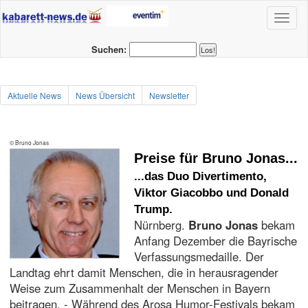
Toggl
naviga
Suchen:
Aktuelle News
News Übersicht
Newsletter
© Bruno Jonas
Preise für Bruno Jonas...
...das Duo Divertimento,
Viktor Giacobbo und Donald
Trump.
Nürnberg.
Bruno Jonas
bekam
Anfang Dezember die Bayrische
Verfassungsmedaille. Der
Landtag ehrt damit Menschen, die in herausragender
Weise zum Zusammenhalt der Menschen in Bayern
beitragen. - Während des Arosa Humor-Festivals bekam