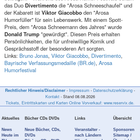
das Duo
Divertimento
die "Arosa Schneeschaufel" und
der Kabarett ist
Viktor Giacobbo
den "Arosa
Humorfüller" für sein Lebenswerk. Mit einem Spott-
Preis, dem "Arosa Schneemann des Jahres" wurde
Donald Trump
"gewürdigt". Diesen Preis erhalten
Persönlichkeiten, die für unfreiwillige Komik und
Gesprächsstoff der besonderen Art sorgten.
Links:
Bruno Jonas
,
Viktor Giacobbo
,
Divertimento
,
Bayrische Verfassungsmedaille (BR.de)
,
Arosa
Humorfestival
Rechtlicher Hinweis/Disclaimer
-
Impressum
-
Datenschutzerklärung
-
Kontakt
- Stand
08.08.2026
Tickets, Eintrittskarten und Karten Online Vorverkauf: www.reservix.de.
Aktuelles
Bücher CDs DVDs
Links
Übersicht
News
Neue Bücher, CDs,
Veranstalter -
Sponsoren
Heute im
DVDs
nach Ländern
Sitemap /