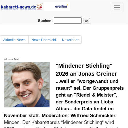
Toggl
naviga
Suchen:
Aktuelle News
News Übersicht
Newsletter
© Lucas Seel
"Mindener Stichling"
2026 an Jonas Greiner
...weil er "wortgewandt und
rasant" sei. Der Gruppenpreis
geht an "Riedel & Meister",
der Sonderpreis an Lioba
Albus - die Gala findet im
November statt. Moderation: Wilfried Schmickler.
Minden. Der Kabarettpreis "Mindener Stichling" wird