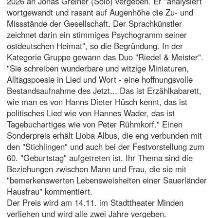
2026 an Jonas Greiner (Solo) vergeben. Er "analysiert
wortgewandt und rasant auf Augenhöhe die Zu- und
Missstände der Gesellschaft. Der Sprachkünstler
zeichnet darin ein stimmiges Psychogramm seiner
ostdeutschen Heimat", so die Begründung. In der
Kategorie Gruppe gewann das Duo "Riedel & Meister".
"Sie schreiben wunderbare und witzige Miniaturen,
Alltagspoesie in Lied und Wort - eine hoffnungsvolle
Bestandsaufnahme des Jetzt... Das ist Erzählkabarett,
wie man es von Hanns Dieter Hüsch kennt, das ist
politisches Lied wie von Hannes Wader, das ist
Tagebuchartiges wie von Peter Rühmkorf." Einen
Sonderpreis erhält Lioba Albus, die eng verbunden mit
den "Stichlingen" und auch bei der Festvorstellung zum
60. "Geburtstag" aufgetreten ist. Ihr Thema sind die
Beziehungen zwischen Mann und Frau, die sie mit
"bemerkenswerten Lebensweisheiten einer Sauerländer
Hausfrau" kommentiert.
Der Preis wird am 14.11. im Stadttheater Minden
verliehen und wird alle zwei Jahre vergeben.