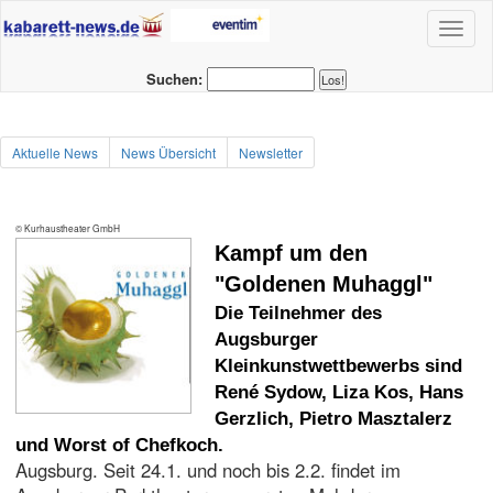
Toggl
naviga
Suchen:
Aktuelle News
News Übersicht
Newsletter
© Kurhaustheater GmbH
Kampf um den
"Goldenen Muhaggl"
Die Teilnehmer des
Augsburger
Kleinkunstwettbewerbs sind
René Sydow, Liza Kos, Hans
Gerzlich, Pietro Masztalerz
und Worst of Chefkoch.
Augsburg. Seit 24.1. und noch bis 2.2. findet im