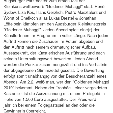
Augsburger Parktheater zum ersten Mal der
Kleinkunstwettbewerb "Goldener Muhaggl" statt. René
Sydow, Liza Kos, Hans Gerzlich, Pietro Masztalerz und
Worst of Chefkoch alias Lukas Diestel & Jonathan
Löffelbein kämpfen um den Augsburger Kleinkunstpreis
"Goldener Muhaggl". Jeden Abend spielt eine(r) der
KünstlerInnen ihr Programm in voller Länge. Nach jedem
Auftritt können die Zuschauer ihr Votum abgeben und
den Auftritt nach seinem dramaturgischer Aufbau,
Aussagekraft, der künstlerischen Ausführung und nach
seinem Unterhaltungswert bewerten. Jeden Abend
werden die Punkte zusammengezählt und ins Verhältnis
der abgegebenen Stimmzettel gesetzt. Die Bewertung
erfolgt somit unabhängig von der Besucheranzahl eines
Abends. Am 2.2. weiß man, wer den "Goldenen Muhaggl
2019" bekommt. Neben der Trophäe - einer vergoldeten
Kastanie - ist die Auszeichnung mit einem Preisgeld in
Höhe von 1.500 Euro ausgestattet. Der Preis wird
jährlich bei einem Folgegastspiel an den oder die
GewinnerIn überreicht.