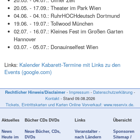
20.05. - 04.07.: Ulmer Zelt
20.05. - 17.09.: Theater im Park Wien
04.06. - 04.10.: RuhrHOCHdeutsch Dortmund
19.06. - 19.07.: Tollwood München
02.07. - 16.07.: Kleines Fest im Großen Garten
Hannover
03.07. - 05.07.: Donauinselfest Wien
Links:
Kalender Kabarett-Termine mit Links zu den
Events (google.com)
Rechtlicher Hinweis/Disclaimer
-
Impressum
-
Datenschutzerklärung
-
Kontakt
- Stand
09.08.2026
Tickets, Eintrittskarten und Karten Online Vorverkauf: www.reservix.de.
Aktuelles
Bücher CDs DVDs
Links
Übersicht
News
Neue Bücher, CDs,
Veranstalter -
Sponsoren
Heute im
DVDs
nach Ländern
Sitemap /