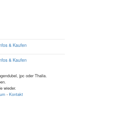
nfos & Kaufen
nfos & Kaufen
endubel, jpc oder Thalia.
ben.
e wieder.
sum
-
Kontakt