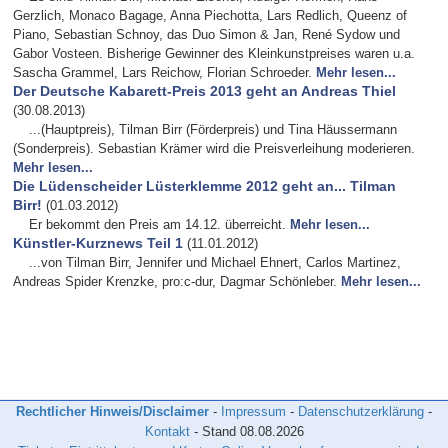
Gerzlich, Monaco Bagage, Anna Piechotta, Lars Redlich, Queenz of
Piano, Sebastian Schnoy, das Duo Simon & Jan, René Sydow und
Gabor Vosteen. Bisherige Gewinner des Kleinkunstpreises waren u.a.
Sascha Grammel, Lars Reichow, Florian Schroeder.
Mehr lesen...
Der Deutsche Kabarett-Preis 2013 geht an Andreas Thiel
(30.08.2013)
...(Hauptpreis), Tilman Birr (Förderpreis) und Tina Häussermann
(Sonderpreis). Sebastian Krämer wird die Preisverleihung moderieren.
Mehr lesen...
Die Lüdenscheider Lüsterklemme 2012 geht an... Tilman
Birr!
(01.03.2012)
Er bekommt den Preis am 14.12. überreicht.
Mehr lesen...
Künstler-Kurznews Teil 1
(11.01.2012)
...von Tilman Birr, Jennifer und Michael Ehnert, Carlos Martinez,
Andreas Spider Krenzke, pro:c-dur, Dagmar Schönleber.
Mehr lesen...
Rechtlicher Hinweis/Disclaimer
-
Impressum
-
Datenschutzerklärung
-
Kontakt
- Stand
08.08.2026