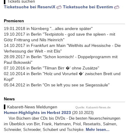
Tickets suchen
Ticketsuche bei ReserviX
Ticketsuche bei Eventim
Premieren
19.01.2018 in Nürnberg "...alles andere später"
19.10.2017 in Berlin "Textpistols - god save the spleen - mit
Götz Frittrang und Nils Heinrich"
14.10.2017 in Frankfurt am Main "Welthits auf Hessische - Die
Verhessung der Welt - mit Elis"
28.09.2017 in Berlin "Schon komisch! - Doppelprogramm mit
Paul Bokowski"
07.10.2016 in Berlin "Tilman Birr �' ohne Zusätze"
02.10.2014 in Berlin "Holz und Vorurteil �' zwischen Brett und
Kopf"
05.04.2012 in Berlin "On se left you see se Siegessäule"
News
Kabarett-News Meldungen
Quelle: Kabarett-News.de
Humor-Highlights im Herbst 2023
(20.10.2023)
Von Büchern über CDs bis DVDs - Die besten Neuerscheinungen
im Überblick von Birr, Frank, Hartmann, Priol, Resetarits, Salmen,
Schneider, Schroeder, Schubert und Tschirpke.
Mehr lesen...