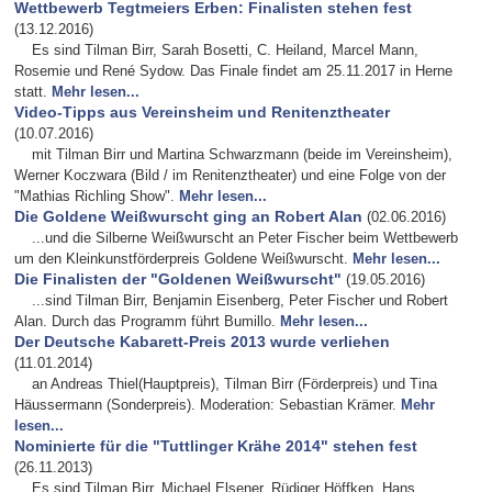
Wettbewerb Tegtmeiers Erben: Finalisten stehen fest
(13.12.2016)
Es sind Tilman Birr, Sarah Bosetti, C. Heiland, Marcel Mann,
Rosemie und René Sydow. Das Finale findet am 25.11.2017 in Herne
statt.
Mehr lesen...
Video-Tipps aus Vereinsheim und Renitenztheater
(10.07.2016)
mit Tilman Birr und Martina Schwarzmann (beide im Vereinsheim),
Werner Koczwara (Bild / im Renitenztheater) und eine Folge von der
"Mathias Richling Show".
Mehr lesen...
Die Goldene Weißwurscht ging an Robert Alan
(02.06.2016)
...und die Silberne Weißwurscht an Peter Fischer beim Wettbewerb
um den Kleinkunstförderpreis Goldene Weißwurscht.
Mehr lesen...
Die Finalisten der "Goldenen Weißwurscht"
(19.05.2016)
...sind Tilman Birr, Benjamin Eisenberg, Peter Fischer und Robert
Alan. Durch das Programm führt Bumillo.
Mehr lesen...
Der Deutsche Kabarett-Preis 2013 wurde verliehen
(11.01.2014)
an Andreas Thiel(Hauptpreis), Tilman Birr (Förderpreis) und Tina
Häussermann (Sonderpreis). Moderation: Sebastian Krämer.
Mehr
lesen...
Nominierte für die "Tuttlinger Krähe 2014" stehen fest
(26.11.2013)
Es sind Tilman Birr, Michael Elsener, Rüdiger Höffken, Hans