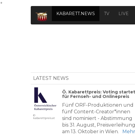
+
KABARETT.NEWS
TV
LIVE
LATEST NEWS
Ö. Kabarettpreis: Voting starte
für Fernseh- und Onlinepreis
Fünf ORF-Produktionen und
fünf Content-Creator*innen
©
sind nominiert - Abstimmung
kabarettpreis.at
bis 31. August, Preisverleihun
am 13. Oktober in Wien.
Meh