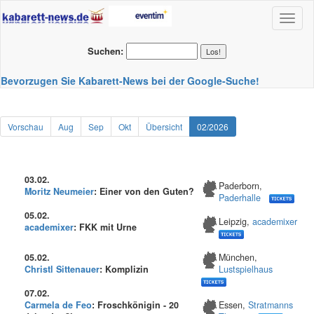
Toggl
naviga
Suchen:
Bevorzugen Sie Kabarett-News bei der Google-Suche!
Vorschau
Aug
Sep
Okt
Übersicht
02/2026
03.02.
Paderborn,
Moritz Neumeier
: Einer von den Guten?
Paderhalle
05.02.
Leipzig,
academixer
academixer
: FKK mit Urne
05.02.
München,
Christl Sittenauer
: Komplizin
Lustspielhaus
07.02.
Carmela de Feo
: Froschkönigin - 20
Essen,
Stratmanns