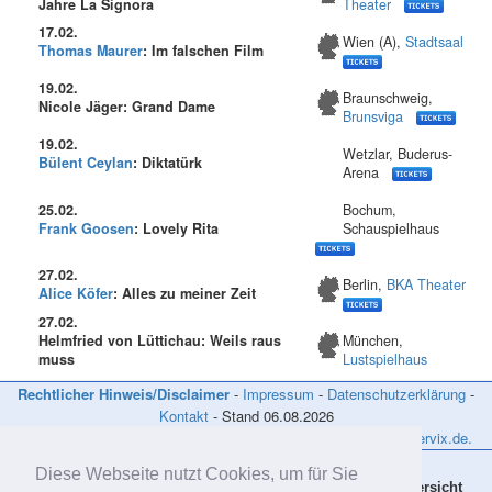
Jahre La Signora
Theater
17.02.
Wien (A),
Stadtsaal
Thomas Maurer
: Im falschen Film
19.02.
Braunschweig,
Nicole Jäger: Grand Dame
Brunsviga
19.02.
Wetzlar, Buderus-
Bülent Ceylan
: Diktatürk
Arena
25.02.
Bochum,
Frank Goosen
: Lovely Rita
Schauspielhaus
27.02.
Berlin,
BKA Theater
Alice Köfer
: Alles zu meiner Zeit
27.02.
Helmfried von Lüttichau: Weils raus
München,
muss
Lustspielhaus
Rechtlicher Hinweis/Disclaimer
-
Impressum
-
Datenschutzerklärung
-
Kontakt
- Stand
06.08.2026
Tickets, Eintrittskarten und Karten Online Vorverkauf: www.reservix.de.
Diese Webseite nutzt Cookies, um für Sie
Aktuelles
Bücher CDs DVDs
Links
Übersicht