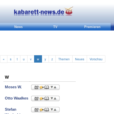
News
TV
Premieren
«
s
t
u
v
w
y
z
Themen
Neues
Vorschau
W
Moses W.
Otto Waalkes
Stefan