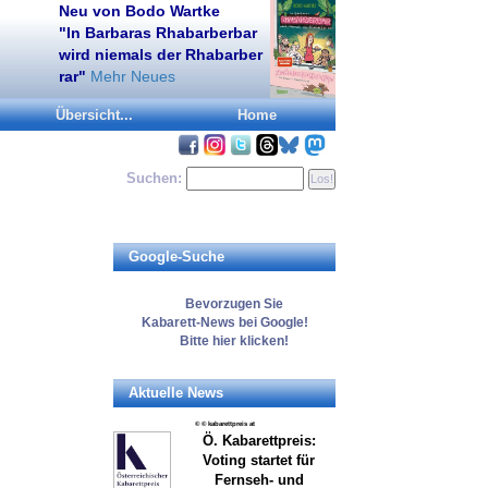
Neu von Bodo Wartke
"In Barbaras Rhabarberbar
wird niemals der Rhabarber
rar"
Mehr Neues
Übersicht...
Home
Suchen:
Google-Suche
Bevorzugen
Sie
Kabarett-News
bei Google!
Bitte
hier
klicken!
Aktuelle News
© © kabarettpreis at
Ö. Kabarettpreis:
Voting startet für
Fernseh- und