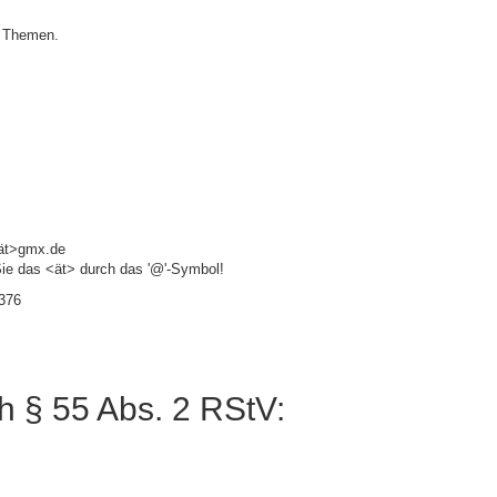
e Themen.
ät>gmx.de
Sie das <ät> durch das '@'-Symbol!
8376
ch § 55 Abs. 2 RStV: