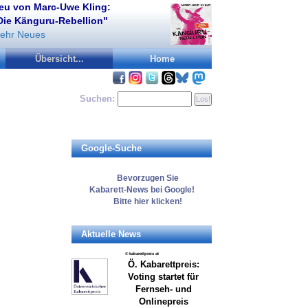
eu von Marc-Uwe Kling:
Die Känguru-Rebellion"
ehr Neues
Übersicht...
Home
Suchen:
Google-Suche
Bevorzugen
Sie
Kabarett-News
bei Google!
Bitte
hier
klicken!
Aktuelle News
© kabarettpreis at
Ö. Kabarettpreis:
Voting startet für
Fernseh- und
Onlinepreis