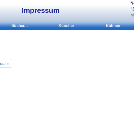
N
Impressum
"
M
Bücher...
Künstler
Bühnen
essum