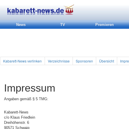
News
TV
Premieren
Kabarett-News verlinken
Verzeichnisse
Sponsoren
Übersicht
Impr
Impressum
Angaben gemäß § 5 TMG:
Kabarett-News
c/o Klaus Friedlein
Dreihöhenstr. 6
90571 Schwaig