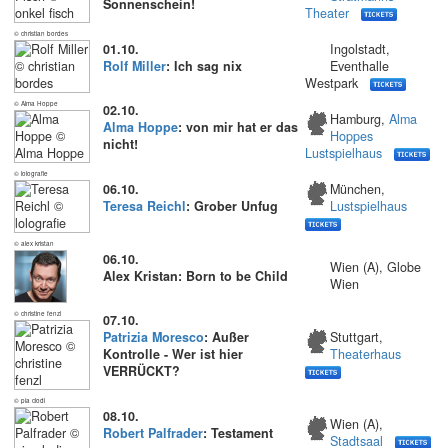
Sonnenschein!
Theater
© christian bordes
01.10.
Ingolstadt,
Rolf Miller
: Ich sag nix
Eventhalle
Westpark
© Alma Hoppe
02.10.
Hamburg,
Alma
Alma Hoppe
: von mir hat er das
Hoppes
nicht!
Lustspielhaus
© lolografie
06.10.
München,
Teresa Reichl
: Grober Unfug
Lustspielhaus
© alex kristan
06.10.
Wien (A), Globe
Alex Kristan: Born to be Child
Wien
© christine fenzl
07.10.
Patrizia Moresco
: Außer
Stuttgart,
Kontrolle - Wer ist hier
Theaterhaus
VERRÜCKT?
© pia clodi
08.10.
Wien (A),
Robert Palfrader
: Testament
Stadtsaal