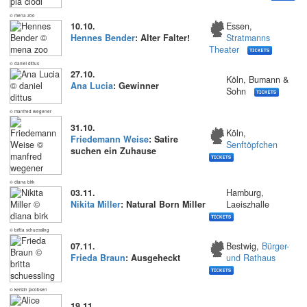
© mena zoo
10.10.
Essen,
Hennes Bender
: Alter Falter!
Stratmanns
Theater
© daniel dittus
27.10.
Köln, Bumann &
Ana Lucia
: Gewinner
Sohn
© manfred wegener
31.10.
Köln,
Friedemann Weise
: Satire
Senftöpfchen
suchen ein Zuhause
© diana birk
03.11.
Hamburg,
Nikita Miller
: Natural Born Miller
Laeiszhalle
© britta schuessling
07.11.
Bestwig,
Bürger-
Frieda Braun
: Ausgeheckt
und Rathaus
© kerstin jacobsen
19.11.