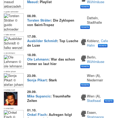
Masud
: Playlist
Wühlmäuse
© guido schroeder
08.09.
Datteln,
Torsten Sträter
: Die Zyklopen
Stadthalle
von Saint-Tropez
© falko wenzel
17.09.
Ausbilder Schmidt
: Top Lusche
Koblenz,
Cafe
de Luxe
Hahn
© ole lehmann
18.09.
Berlin,
Ole Lehmann
: War das schon
Wühlmäuse
immer so laut hier
© stefan joham
23.09.
Wien (A),
Sonja Pikart
: Stark
Niedermair
© ludwig rusch
29.09.
Mike Supancic
: Traumhafte
Wien (A),
Zeiten
Stadtsaal
© onkel fisch
01.10.
Essen,
Onkel Fisch
: Aufregen folgt
Stratmanns