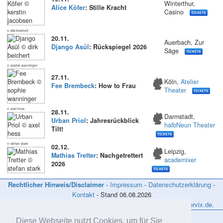
Winterthur,
Alice Köfer
: Stille Kracht
Casino
© dirk beichert
20.11.
Auerbach, Zur
Django Asül
: Rückspiegel 2026
Säge
© sophie wanninger
27.11.
Köln,
Atelier
Fee Brembeck
: How to Frau
Theater
© axel hess
28.11.
Darmstadt,
Urban Priol
: Jahresrückblick
halbNeun Theater
Tilt!
© stefan stark
02.12.
Leipzig,
Mathias Tretter
: Nachgetrettert
academixer
2026
Rechtlicher Hinweis/Disclaimer
-
Impressum
-
Datenschutzerklärung
-
Kontakt
- Stand
06.08.2026
Tickets, Eintrittskarten und Karten Online Vorverkauf: www.reservix.de.
Diese Webseite nutzt Cookies, um für Sie