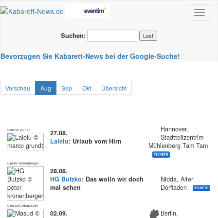
Toggl
naviga
Suchen:
Bevorzugen Sie Kabarett-News bei der Google-Suche!
Vorschau
Aug
Sep
Okt
Übersicht
Hannover,
© marco grundt
27.08.
Stadtteilzentrim
Lalelu
: Urlaub vom Hirn
Mühlenberg Tam Tam
© peter kronenberger
28.08.
HG Butzko
: Das wolln wir doch
Nidda, Alter
mal sehen
Dorfladen
© masud akbarzadeh
02.09.
Berlin,