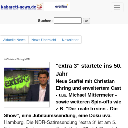
Toggl
naviga
Suchen:
Aktuelle News
News Übersicht
Newsletter
© Christian Ehring NDR
"extra 3" startete ins 50.
Jahr
Neue Staffel mit Christian
Ehring und erweitertem Cast
- u.a. Michael Mittermeier -
sowie weiteren Spin-offs wie
z.B. "Der reale Irrsinn - Die
Show", eine Jubiläumssendung, eine Doku uva.
Hamburg. Die NDR-Satiresendung "extra 3" ist am 5.