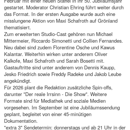
Februar mit einer neuen Staffel in ihr 50. Jubiläumsjahr
gestartet. Moderator Christian Ehring führt weiter durch
das Format. In der ersten Ausgabe wurde auch eine
misslungene Aktion von Maxi Schafroth auf Grönland
thematisiert.
Zum erweiterten Studio-Cast gehören nun Michael
Mittermeier, Riccardo Simonetti und Collien Fernandes.
Neu dabei sind zudem Florentine Osche und Kawus
Kalantar. Weiterhin wirken unter anderem Oliver
Kalkofe, Maxi Schafroth und Sarah Bosetti mit.
Gastauftritte sind unter anderem von Dennis Kaupp,
Jesko Friedrich sowie Freddy Radeke und Jakob Leube
angekündigt.
Für 2026 plant die Redaktion zusätzliche Spin-offs,
darunter "Der reale Irrsinn - Die Show". Weitere
Formate sind für Mediathek und soziale Medien
vorgesehen. Im September ist eine Jubiläumssendung
geplant, begleitet von einer 45-minütigen
Dokumentation.
"extra 3" Sendetermin: donnerstags und ab 21 Uhr in der