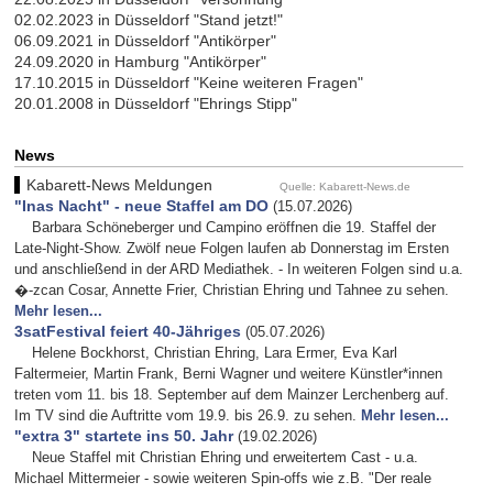
02.02.2023 in Düsseldorf "Stand jetzt!"
06.09.2021 in Düsseldorf "Antikörper"
24.09.2020 in Hamburg "Antikörper"
17.10.2015 in Düsseldorf "Keine weiteren Fragen"
20.01.2008 in Düsseldorf "Ehrings Stipp"
News
Kabarett-News Meldungen
Quelle: Kabarett-News.de
"Inas Nacht" - neue Staffel am DO
(15.07.2026)
Barbara Schöneberger und Campino eröffnen die 19. Staffel der
Late-Night-Show. Zwölf neue Folgen laufen ab Donnerstag im Ersten
und anschließend in der ARD Mediathek. - In weiteren Folgen sind u.a.
�-zcan Cosar, Annette Frier, Christian Ehring und Tahnee zu sehen.
Mehr lesen...
3satFestival feiert 40-Jähriges
(05.07.2026)
Helene Bockhorst, Christian Ehring, Lara Ermer, Eva Karl
Faltermeier, Martin Frank, Berni Wagner und weitere Künstler*innen
treten vom 11. bis 18. September auf dem Mainzer Lerchenberg auf.
Im TV sind die Auftritte vom 19.9. bis 26.9. zu sehen.
Mehr lesen...
"extra 3" startete ins 50. Jahr
(19.02.2026)
Neue Staffel mit Christian Ehring und erweitertem Cast - u.a.
Michael Mittermeier - sowie weiteren Spin-offs wie z.B. "Der reale