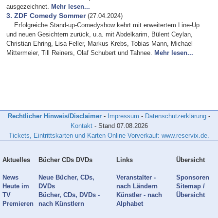
ausgezeichnet.
Mehr lesen...
3. ZDF Comedy Sommer
(27.04.2024)
Erfolgreiche Stand-up-Comedyshow kehrt mit erweitertem Line-Up
und neuen Gesichtern zurück, u.a. mit Abdelkarim, Bülent Ceylan,
Christian Ehring, Lisa Feller, Markus Krebs, Tobias Mann, Michael
Mittermeier, Till Reiners, Olaf Schubert und Tahnee.
Mehr lesen...
Rechtlicher Hinweis/Disclaimer
-
Impressum
-
Datenschutzerklärung
-
Kontakt
- Stand
07.08.2026
Tickets, Eintrittskarten und Karten Online Vorverkauf: www.reservix.de.
Aktuelles
Bücher CDs DVDs
Links
Übersicht
News
Neue Bücher, CDs,
Veranstalter -
Sponsoren
Heute im
DVDs
nach Ländern
Sitemap /
TV
Bücher, CDs, DVDs -
Künstler - nach
Übersicht
Premieren
nach Künstlern
Alphabet