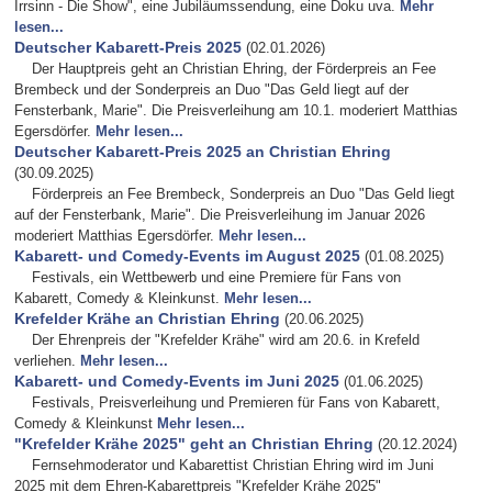
Irrsinn - Die Show", eine Jubiläumssendung, eine Doku uva.
Mehr
lesen...
Deutscher Kabarett-Preis 2025
(02.01.2026)
Der Hauptpreis geht an Christian Ehring, der Förderpreis an Fee
Brembeck und der Sonderpreis an Duo "Das Geld liegt auf der
Fensterbank, Marie". Die Preisverleihung am 10.1. moderiert Matthias
Egersdörfer.
Mehr lesen...
Deutscher Kabarett-Preis 2025 an Christian Ehring
(30.09.2025)
Förderpreis an Fee Brembeck, Sonderpreis an Duo "Das Geld liegt
auf der Fensterbank, Marie". Die Preisverleihung im Januar 2026
moderiert Matthias Egersdörfer.
Mehr lesen...
Kabarett- und Comedy-Events im August 2025
(01.08.2025)
Festivals, ein Wettbewerb und eine Premiere für Fans von
Kabarett, Comedy & Kleinkunst.
Mehr lesen...
Krefelder Krähe an Christian Ehring
(20.06.2025)
Der Ehrenpreis der "Krefelder Krähe" wird am 20.6. in Krefeld
verliehen.
Mehr lesen...
Kabarett- und Comedy-Events im Juni 2025
(01.06.2025)
Festivals, Preisverleihung und Premieren für Fans von Kabarett,
Comedy & Kleinkunst
Mehr lesen...
"Krefelder Krähe 2025" geht an Christian Ehring
(20.12.2024)
Fernsehmoderator und Kabarettist Christian Ehring wird im Juni
2025 mit dem Ehren-Kabarettpreis "Krefelder Krähe 2025"