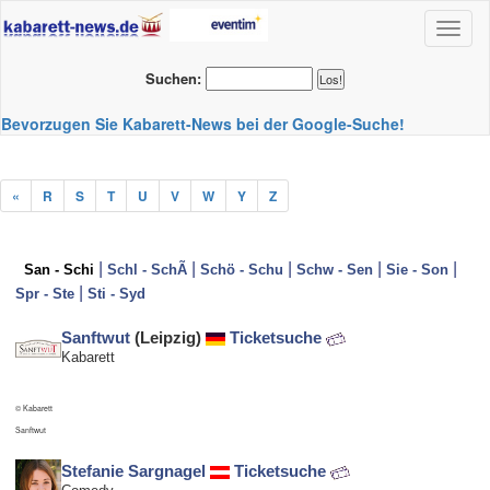
Toggl
naviga
Suchen:
Bevorzugen Sie Kabarett-News bei der Google-Suche!
«
R
S
T
U
V
W
Y
Z
|
|
|
|
|
San - Schi
Schl - SchÃ
Schö - Schu
Schw - Sen
Sie - Son
|
Spr - Ste
Sti - Syd
Sanftwut
(Leipzig)
Ticketsuche
Kabarett
© Kabarett
Sanftwut
Stefanie Sargnagel
Ticketsuche