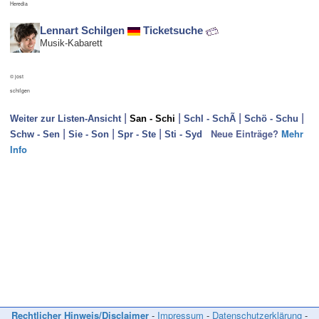
Heredia
Lennart Schilgen
Ticketsuche
Musik-Kabarett
© jost
schilgen
|
|
|
|
Weiter zur Listen-Ansicht
San - Schi
Schl - SchÃ
Schö - Schu
|
|
|
Neue Einträge?
Mehr
Schw - Sen
Sie - Son
Spr - Ste
Sti - Syd
Info
Neue Einträge in dieses Verzeichnis können nur erfolgen, wenn die/der
KünstlerIn
- in den Sparten Kabarett, Comedy und/oder Kleinkunst tätig ist,
- überregional bekannt ist und
- bereits mehrere
News
bei Kabarett-News.de veröffentlicht wurden.
Infos bitte per Mail an die
Kontaktadresse
!
(Fotos mit hoher Auflösung bitte *nicht* per Mail zusenden, sondern
auf Ihrer Homepage bereitstellen! Danke!)
Rechtlicher Hinweis/Disclaimer
-
Impressum
-
Datenschutzerklärung
-