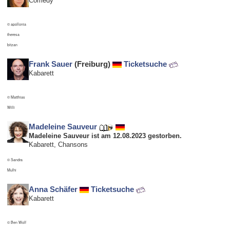
Comedy
© apollonia
theresa
bitzan
Frank Sauer
(Freiburg)
Ticketsuche
Kabarett
© Matthias
Willi
Madeleine Sauveur
Madeleine Sauveur ist am 12.08.2023 gestorben.
Kabarett, Chansons
© Sandra
Mulhi
Anna Schäfer
Ticketsuche
Kabarett
© Ben Wolf