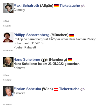
Maxi Schafroth
(Allgäu)
Ticketsuche
Comedy
© Maxi
Schafroth
Philipp Scharrenberg
(München)
Philipp Scharrenberg trat frÃ¼her unter dem Namen Philipp
Scharri auf. (11/2016)
Poetry, Kabarett
© Linn Marx
Hans Scheibner
(Hamburg)
Hans Scheibner ist am 23.05.2022 gestorben.
Kabarett
© Hans
Scheibner
Florian Scheuba
(Wien)
Ticketsuche
Kabarett
© Christian