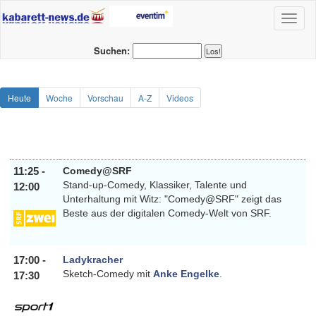
Toggl
naviga
Suchen:
Heute
Woche
Vorschau
A-Z
Videos
11:25 -
Comedy@SRF
Stand-up-Comedy, Klassiker, Talente und
12:00
Unterhaltung mit Witz: "Comedy@SRF" zeigt das
Beste aus der digitalen Comedy-Welt von SRF.
SRFZWEI
17:00 -
Ladykracher
Sketch-Comedy mit
Anke Engelke
.
17:30