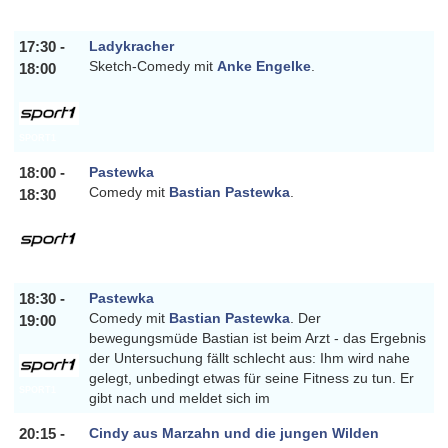
SPORT1
17:30 -
Ladykracher
Sketch-Comedy mit
Anke Engelke
.
18:00
SPORT1
18:00 -
Pastewka
Comedy mit
Bastian Pastewka
.
18:30
SPORT1
18:30 -
Pastewka
Comedy mit
Bastian Pastewka
. Der
19:00
bewegungsmüde Bastian ist beim Arzt - das Ergebnis
der Untersuchung fällt schlecht aus: Ihm wird nahe
gelegt, unbedingt etwas für seine Fitness zu tun. Er
SPORT1
gibt nach und meldet sich im
20:15 -
Cindy aus Marzahn und die jungen Wilden