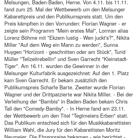
Melsungen, Baden-Baden, Herne. Von 4.11. bis 11.11.
fand zum 25. Mal der Wettbewerb um den Melsunger
Kabarettpreis und den Publikumspreis statt. Um den
Preis kämpften in den Vorrunden: Florian Wagner - er
zeigte sein Programm "Mein erstes Mal", Lorman alias
Lorenz Böhme mit "Ekzem lustig - Wen juckt's?", Nikita
Miller "Auf dem Weg ein Mann zu werden", Sunna
Huygen "Horizont - geschnitten oder am Stück", Turid
Müller "Teilzeitrebellin" und Sven Garrecht "Kleinstadt-
Tiger". Am 16.11. wurden die Gewinner in der
Melsunger Kulturfabrik ausgezeichnet: Auf den 1. Platz
kam Sven Garrecht. Er bekam zusätzlich den
Publikumspreis Scharfe Barte. Zweiter wurde Florian
Wagner und der Drittpatzierte war Nikita Miller. - Bei der
Verleihung der "Bambis" in Baden-Baden bekam Chris
Tall den "Comedy-Bamby". - In Herne fand am 23.11.
der Wettbewerb um den Titel "Tegtmeiers Erben" statt.
Das Publikum entschied sich für den Musikkabarettisten
William Wahl, die Jury für den Kabarettisten Moritz
Neumeier. Die Ehrenpreise bekamen - wie berichtet -