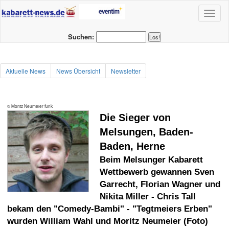
Toggl
naviga
Suchen:
Aktuelle News
News Übersicht
Newsletter
© Moritz Neumeier funk
Die Sieger von
Melsungen, Baden-
Baden, Herne
Beim Melsunger Kabarett
Wettbewerb gewannen Sven
Garrecht, Florian Wagner und
Nikita Miller - Chris Tall
bekam den "Comedy-Bambi" - "Tegtmeiers Erben"
wurden William Wahl und Moritz Neumeier (Foto)