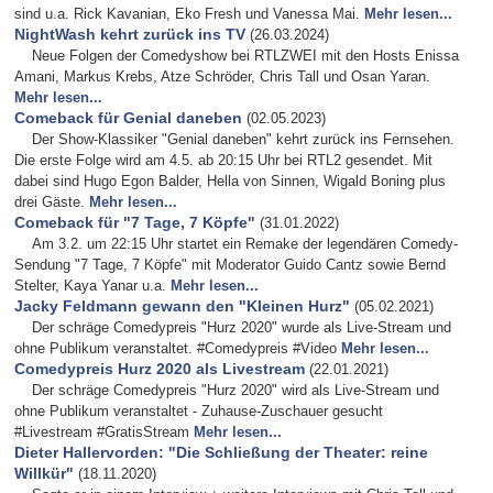
sind u.a. Rick Kavanian, Eko Fresh und Vanessa Mai.
Mehr lesen...
NightWash kehrt zurück ins TV
(26.03.2024)
Neue Folgen der Comedyshow bei RTLZWEI mit den Hosts Enissa
Amani, Markus Krebs, Atze Schröder, Chris Tall und Osan Yaran.
Mehr lesen...
Comeback für Genial daneben
(02.05.2023)
Der Show-Klassiker "Genial daneben" kehrt zurück ins Fernsehen.
Die erste Folge wird am 4.5. ab 20:15 Uhr bei RTL2 gesendet. Mit
dabei sind Hugo Egon Balder, Hella von Sinnen, Wigald Boning plus
drei Gäste.
Mehr lesen...
Comeback für "7 Tage, 7 Köpfe"
(31.01.2022)
Am 3.2. um 22:15 Uhr startet ein Remake der legendären Comedy-
Sendung "7 Tage, 7 Köpfe" mit Moderator Guido Cantz sowie Bernd
Stelter, Kaya Yanar u.a.
Mehr lesen...
Jacky Feldmann gewann den "Kleinen Hurz"
(05.02.2021)
Der schräge Comedypreis "Hurz 2020" wurde als Live-Stream und
ohne Publikum veranstaltet. #Comedypreis #Video
Mehr lesen...
Comedypreis Hurz 2020 als Livestream
(22.01.2021)
Der schräge Comedypreis "Hurz 2020" wird als Live-Stream und
ohne Publikum veranstaltet - Zuhause-Zuschauer gesucht
#Livestream #GratisStream
Mehr lesen...
Dieter Hallervorden: "Die Schließung der Theater: reine
Willkür"
(18.11.2020)