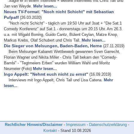
Sagte er in einem Interview + weitere Interviews mit Chris Tall und
Jan van Weyde.
Mehr lesen...
Neues TV-Format: "Noch nicht Schicht" mit Sebastian
Pufpaff
(26.03.2020)
"Noch nicht Schicht" - täglich um 19:50 Uhr auf 3sat + "Die Sat.1
Comedy Konferenz" auf Sat.1 - donnerstags um 20:15 Uhr. Am 26.3.
u.a. mit Wigald Boning, Guido Cantz, Bülent Ceylan, Matze Knop,
Markus Krebs, Olaf Schubert und Chris Tall.
Mehr lesen...
Die Sieger von Melsungen, Baden-Baden, Herne
(27.11.2019)
Beim Melsunger Kabarett Wettbewerb gewannen Sven Garrecht,
Florian Wagner und Nikita Miller - Chris Tall bekam den "Comedy-
Bambi" - "Tegtmeiers Erben" wurden William Wahl und Moritz
Neumeier (Foto)
Mehr lesen...
Ingo Appelt: "Nehmt euch nicht zu ernst"
(16.09.2019)
Interviews mit Ingo Appelt, Chris Tall und Lisa Catena.
Mehr
lesen...
Rechtlicher Hinweis/Disclaimer
-
Impressum
-
Datenschutzerklärung
-
Kontakt
- Stand
10.08.2026