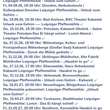
Leipziger Pfeffermühle - Urlaub vom Gehirn
Fr, 04.09.26, 19:30 Uhr:
Dresden, Herkuleskeule /
Kulturpalast Dresden Leipziger Pfeffermühle - Urlaub vom
Gehirn
Sa, 19.09.26, 19:30 Uhr:
Bad Arolsen, BAC Theater Kabarett
Urlaub vom Gehirn ---- Leipziger Pfeffermühle
Do, 15.10.26, 19:30 Uhr:
Potsdam, Kabarett Obelisk – Satire
Theater Potsdam Das Ei hängt schief - Loriot-Abend -
Leipziger Pfeffermühle
Sa, 07.11.26, 19:00 Uhr:
Wittenberge, Kultur- und
Festspielhaus Wittenberge (Großer Saal) Kabarett Leipziger
Pfeffermühle - Durch die Mühle gedreht
Fr, 11.12.26, 20:00 Uhr:
Uhldingen-Mühlhofen, Alte Fabrik
Mühlhofen Leipziger Pfeffermühle - „Harakiri to go“
So, 27.12.26, 17:00 Uhr:
Eberswalde, Haus Schwärzetal
Kabarett Leipziger Pfeffermühle - Harakiri to go
Do, 31.12.26, 19:00 Uhr:
Helmstedt, Brunnentheater
Leipziger Pfeffermühle - Urlaub vom Gehirn - Kabarett
Sa, 16.01.27, 20:00 Uhr:
Neuenhagen, Bürgerhaus Leipziger
Pfeffermühle präsentiert: Leipziger Pfeffermühle: „Urlaub
vom Gehirn“
Do, 15.04.27, 20:00 Uhr:
Cuxhaven, Stadttheater Leipziger
Pfeffermühle: Loriot - Das Ei hängt schief!
Fr, 21.05.27, 20:00 Uhr:
Nordhorn, Kornmühle Harakiri to go