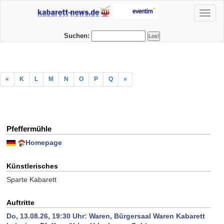
Toggl
naviga
Suchen:
«
K
L
M
N
O
P
Q
»
Pfeffermühle
Homepage
Künstlerisches
Sparte Kabarett
Auftritte
Do, 13.08.26, 19:30 Uhr:
Waren, Bürgersaal Waren Kabarett