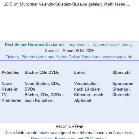
10.7. im Münchner Valentin-Karlstadt-Musäum gefeiert.
Mehr lesen...
Rechtlicher Hinweis/Disclaimer
-
Impressum
-
Datenschutzerklärung
-
Kontakt
- Stand
06.08.2026
Tickets, Eintrittskarten und Karten Online Vorverkauf: www.reservix.de.
Aktuelles
Bücher CDs DVDs
Links
Übersicht
News
Neue Bücher, CDs,
Veranstalter -
Sponsoren
Heute im
DVDs
nach Ländern
Sitemap /
TV
Bücher, CDs, DVDs -
Künstler - nach
Übersicht
Premieren
nach Künstlern
Alphabet
FOOTER��
Diese Seite wurde teilweise aufgrund von Informationen von
Amazon.de
,
Reservix.de
,
Eventim.de
und
ZEIT
erstellt.