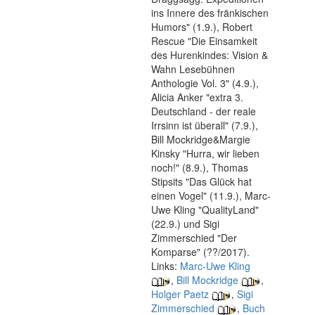
ins Innere des fränkischen
Humors" (1.9.), Robert
Rescue "Die Einsamkeit
des Hurenkindes: Vision &
Wahn Lesebühnen
Anthologie Vol. 3" (4.9.),
Alicia Anker "extra 3.
Deutschland - der reale
Irrsinn ist überall" (7.9.),
Bill Mockridge&Margie
Kinsky "Hurra, wir lieben
noch!" (8.9.), Thomas
Stipsits "Das Glück hat
einen Vogel" (11.9.), Marc-
Uwe Kling "QualityLand"
(22.9.) und Sigi
Zimmerschied "Der
Komparse" (??/2017).
Links:
Marc-Uwe Kling
,
Bill Mockridge
,
Holger Paetz
,
Sigi
Zimmerschied
,
Buch