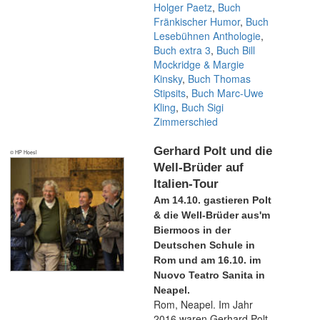
Holger Paetz
,
Buch
Fränkischer Humor
,
Buch
Lesebühnen Anthologie
,
Buch extra 3
,
Buch Bill
Mockridge & Margie
Kinsky
,
Buch Thomas
Stipsits
,
Buch Marc-Uwe
Kling
,
Buch Sigi
Zimmerschied
Gerhard Polt und die
© HP Hoesl
Well-Brüder auf
Italien-Tour
Am 14.10. gastieren Polt
& die Well-Brüder aus'm
Biermoos in der
Deutschen Schule in
Rom und am 16.10. im
Nuovo Teatro Sanita in
Neapel.
Rom, Neapel. Im Jahr
2016 waren Gerhard Polt