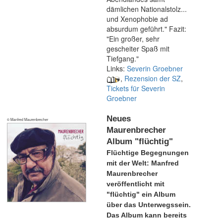
dämlichen Nationalstolz...
und Xenophobie ad
absurdum geführt." Fazit:
"Ein großer, sehr
gescheiter Spaß mit
Tiefgang."
Links:
Severin Groebner
,
Rezension der SZ
,
Tickets für Severin
Groebner
Neues
© Manfred Maurenbrecher
Maurenbrecher
Album "flüchtig"
Flüchtige Begegnungen
mit der Welt: Manfred
Maurenbrecher
veröffentlicht mit
"flüchtig" ein Album
über das Unterwegssein.
Das Album kann bereits