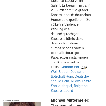
Diplomat Nader Amin-
Salehi. Er begann im Jahr
2007 mit dem "Belgrader
Kabarettabend" deutschen
Humor zu exportieren. Die
völkerverbindende
Wirkung des
deutschsprachigen
Kabaretts führte dazu,
dass sich in vielen
europäischen Städten
ebenfalls derartige
Kabarettveranstaltungen
etablieren konnten.
Links:
Gerhard Polt
,
Well-Brüder
,
Deutsche
Botschaft Rom
,
Deutsche
Schule Rom
,
Nuovo Teatro
Sanita Neapel
,
Belgrader
Kabarettabend
Michael Mittermeier:
© Manfred Baumann
"Lachen ist eine