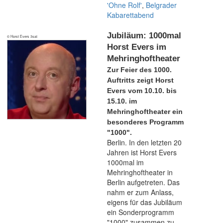
'Ohne Rolf'
,
Belgrader
Kabarettabend
Jubiläum: 1000mal
© Horst Evers 3sat
Horst Evers im
Mehringhoftheater
Zur Feier des 1000.
Auftritts zeigt Horst
Evers vom 10.10. bis
15.10. im
Mehringhoftheater ein
besonderes Programm
"1000".
Berlin. In den letzten 20
Jahren ist Horst Evers
1000mal im
Mehringhoftheater in
Berlin aufgetreten. Das
nahm er zum Anlass,
eigens für das Jubiläum
ein Sonderprogramm
"1000" zusammen zu