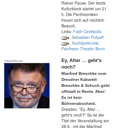
Rainer Pause. Der letzte
Kulturblock startet um 21
h. Die Pantheoniken
freuen sich auf reichlich
Besuch.
Links:
Fatih Cevikkollu
,
Sebastian Pufpaff
,
Suchtpotenzial
,
Pantheon Theater Bonn
Ey, Alter ... geht's
© Manfred Breschke
noch?
Manfred Breschke vom
Dresdner Kabarett
Breschke & Schuch geht
offiziell in Rente. Aber:
Es ist kein
Bühnenabschied.
Dresden. "Ey, Alter ...
geht's noch?" So ist der
Titel der Veranstaltung am
28.9., mit der Manfred