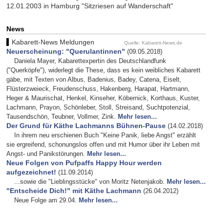
12.01.2003 in Hamburg "Sitzriesen auf Wanderschaft"
News
Kabarett-News Meldungen
Quelle: Kabarett-News.de
Neuerscheinung: "Querulantinnen"
(09.05.2018)
Daniela Mayer, Kabarettexpertin des Deutschlandfunk
("Querköpfe"), widerlegt die These, dass es kein weibliches Kabarett
gäbe, mit Texten von Albus, Badenius, Badey, Catena, Eiselt,
Flüsterzweieck, Freudenschuss, Hakenberg, Harapat, Hartmann,
Heger & Maurischat, Henkel, Kinseher, Köbernick, Korthaus, Kuster,
Lachmann, Prayon, Schönleber, Stoll, Streisand, Suchtpotenzial,
Tausendschön, Teubner, Vollmer, Zink.
Mehr lesen...
Der Grund für Käthe Lachmanns Bühnen-Pause
(14.02.2018)
In ihrem neu erschienen Buch "Keine Panik, liebe Angst" erzählt
sie ergreifend, schonungslos offen und mit Humor über ihr Leben mit
Angst- und Panikstörungen.
Mehr lesen...
Neue Folgen von Pufpaffs Happy Hour werden
aufgezeichnet!
(11.09.2014)
...sowie die "Lieblingsstücke" von Moritz Netenjakob.
Mehr lesen...
"Entscheide Dich!" mit Käthe Lachmann
(26.04.2012)
Neue Folge am 29.04.
Mehr lesen...