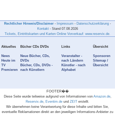
Rechtlicher Hinweis/Disclaimer
-
Impressum
-
Datenschutzerklärung
-
Kontakt
- Stand
07.08.2026
Tickets, Eintrittskarten und Karten Online Vorverkauf: www.reservix.de.
Aktuelles
Bücher CDs DVDs
Links
Übersicht
News
Neue Bücher, CDs,
Veranstalter -
Sponsoren
Heute im
DVDs
nach Ländern
Sitemap /
TV
Bücher, CDs, DVDs -
Künstler - nach
Übersicht
Premieren
nach Künstlern
Alphabet
FOOTER��
Diese Seite wurde teilweise aufgrund von Informationen von
Amazon.de
,
Reservix.de
,
Eventim.de
und
ZEIT
erstellt.
Wir übernehmen keine Verantwortung für diese Inhalte und bitten Sie,
eventuelle Reklamationen direkt an den jeweiligen Informations-Anbieter zu