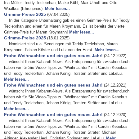
Ina Müller, Teddy Teclebrhan, Maike Kühl, Max Uthoff und Otto
Waalkes (Ehrenpreis).
Mehr lesen...
Grimme-Preise 2025
(07.04.2025)
In der Kategorie Unterhaltung gab es einen Grimme-Preis für Teddy
Teclebrhan und einen für Maren Kroymann. Es ist bereits der vierte
Grimme-Preis für Maren Kroymann!
Mehr lesen...
Grimme-Preise 2025
(18.01.2025)
Nominiert sind u.a. Sendungen mit Teddy Teclebrhan, Maren
Kroymann, Fabian Köster und Lutz van der Horst.
Mehr lesen...
Frohe Weihnachten und ein gutes neues Jahr!
(24.12.2022)
wünscht Ihnen Kabarett-News. Als Entspannung für zwischendurch
haben wir für Sie Video-Tipps zu "Weihnachten" mit Carolin Kebekus
und Teddy Teclebrhan, Johann König, Torsten Sträter und LaLeLu.
Mehr lesen...
Frohe Weihnachten und ein gutes neues Jahr!
(24.12.2021)
wünscht Ihnen Kabarett-News. Als Entspannung für zwischendurch
haben wir für Sie Video-Tipps zu "Weihnachten" mit Carolin Kebekus
und Teddy Teclebrhan, Johann König, Torsten Sträter und LaLeLu.
Mehr lesen...
Frohe Weihnachten und ein gutes neues Jahr!
(24.12.2020)
wünscht Ihnen Kabarett-News. Als Entspannung für zwischendurch
haben wir für Sie Video-Tipps zu "Weihnachten" mit Carolin Kebekus
und Teddy Teclebrhan, Johann König, Torsten Sträter, Michael
Altinger, Alexander Liegl, Christian Springer und LaLeLu.
Mehr