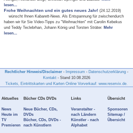
lesen...
Frohe Weihnachten und ein gutes neues Jahr!
(24.12.2019)
wünscht Ihnen Kabarett-News. Als Entspannung für zwischendurch
haben wir für Sie Video-Tipps zu "Weihnachten" mit Carolin Kebekus
und Teddy Teclebrhan, Johann König und Torsten Sträter.
Mehr
lesen...
Rechtlicher Hinweis/Disclaimer
-
Impressum
-
Datenschutzerklärung
-
Kontakt
- Stand
10.08.2026
Tickets, Eintrittskarten und Karten Online Vorverkauf: www.reservix.de.
Aktuelles
Bücher CDs DVDs
Links
Übersicht
News
Neue Bücher, CDs,
Veranstalter -
Sponsoren
Heute im
DVDs
nach Ländern
Sitemap /
TV
Bücher, CDs, DVDs -
Künstler - nach
Übersicht
Premieren
nach Künstlern
Alphabet