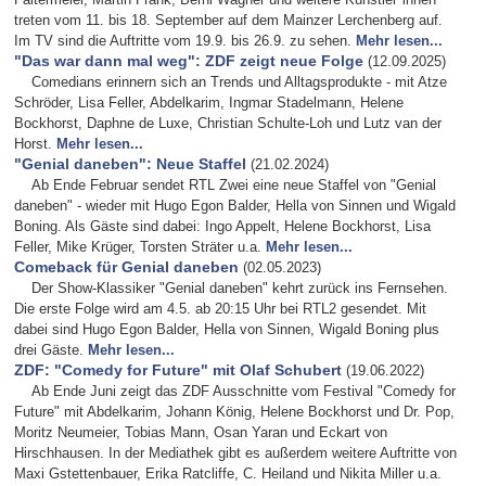
treten vom 11. bis 18. September auf dem Mainzer Lerchenberg auf.
Im TV sind die Auftritte vom 19.9. bis 26.9. zu sehen.
Mehr lesen...
"Das war dann mal weg": ZDF zeigt neue Folge
(12.09.2025)
Comedians erinnern sich an Trends und Alltagsprodukte - mit Atze
Schröder, Lisa Feller, Abdelkarim, Ingmar Stadelmann, Helene
Bockhorst, Daphne de Luxe, Christian Schulte-Loh und Lutz van der
Horst.
Mehr lesen...
"Genial daneben": Neue Staffel
(21.02.2024)
Ab Ende Februar sendet RTL Zwei eine neue Staffel von "Genial
daneben" - wieder mit Hugo Egon Balder, Hella von Sinnen und Wigald
Boning. Als Gäste sind dabei: Ingo Appelt, Helene Bockhorst, Lisa
Feller, Mike Krüger, Torsten Sträter u.a.
Mehr lesen...
Comeback für Genial daneben
(02.05.2023)
Der Show-Klassiker "Genial daneben" kehrt zurück ins Fernsehen.
Die erste Folge wird am 4.5. ab 20:15 Uhr bei RTL2 gesendet. Mit
dabei sind Hugo Egon Balder, Hella von Sinnen, Wigald Boning plus
drei Gäste.
Mehr lesen...
ZDF: "Comedy for Future" mit Olaf Schubert
(19.06.2022)
Ab Ende Juni zeigt das ZDF Ausschnitte vom Festival "Comedy for
Future" mit Abdelkarim, Johann König, Helene Bockhorst und Dr. Pop,
Moritz Neumeier, Tobias Mann, Osan Yaran und Eckart von
Hirschhausen. In der Mediathek gibt es außerdem weitere Auftritte von
Maxi Gstettenbauer, Erika Ratcliffe, C. Heiland und Nikita Miller u.a.