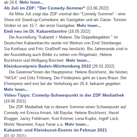
ab 24.6.
Mehr lesen...
Ab Juli im ZDF: "Der Comedy-Sommer"
(13.06.2022)
Ab Mitte Juli zeigt das ZDF viermal den "Comedy Sommer" - eine
Show mit Stand-up-Comedians als Gastgeber und als Gäste. Torsten
Sträter ist am 15.7. der erste Gastgeber.
Mehr lesen...
Emil neu im Dt. Kabarettarchiv
(18.05.2022)
Die Ausstellung "Kabarett + Malerei. Die Doppelbegabten." im
Deutschen Kabarettarchiv wurde mit Werken von Emil Steinberger,
Sia Korthaus und Fritz Graßhoff neu bestückt. Bis Jahresende sind in
der Ausstellung auch Bilder zu sehen von Ringelnatz, Helene
Bockhorst und Wolfgang Borchert.
Mehr lesen...
Kleinkunstpreis Baden-Württemberg 2022
(26.01.2022)
Die Gewinner*innen der Hauptpreise: Helene Bockhorst, die feisten,
"HASA" und Götz Frittrang. Der Förderpreis geht an Laura Braun. Der
Ehrenpreis wird erst bei der Verleihung am 26.4. bekannt gegeben.
Mehr lesen...
Video-Tipps: Comedy-Schwerpunkt in der ZDF Mediathek
(19.06.2021)
Die ZDF Mediathek hat in diesem Sommer einen Schwerpunkt auf
Comedy mit Enissa Amani, Idil Baydar, Helene Bockhorst, Hazel
Brugger, Jacky Feldmann, Kurt Krömer, Lena Kupke, Ingolf Lück,
Moritz Neumeier, Kaya Yanar u.a.
Mehr lesen...
Kabarett- und Kleinkunst-Events im Februar 2021
(01.02.2021)