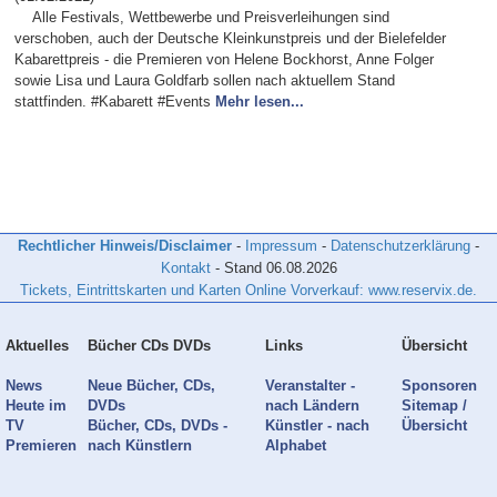
Alle Festivals, Wettbewerbe und Preisverleihungen sind
verschoben, auch der Deutsche Kleinkunstpreis und der Bielefelder
Kabarettpreis - die Premieren von Helene Bockhorst, Anne Folger
sowie Lisa und Laura Goldfarb sollen nach aktuellem Stand
stattfinden. #Kabarett #Events
Mehr lesen...
Rechtlicher Hinweis/Disclaimer
-
Impressum
-
Datenschutzerklärung
-
Kontakt
- Stand
06.08.2026
Tickets, Eintrittskarten und Karten Online Vorverkauf: www.reservix.de.
Aktuelles
Bücher CDs DVDs
Links
Übersicht
News
Neue Bücher, CDs,
Veranstalter -
Sponsoren
Heute im
DVDs
nach Ländern
Sitemap /
TV
Bücher, CDs, DVDs -
Künstler - nach
Übersicht
Premieren
nach Künstlern
Alphabet