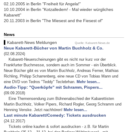
02.10.2005 in Berlin "Freiheit für Angela!"
10.10.2004 in Berlin "Kotzalledem! - Mal wieder würgliches
Kabarett"
20.11.2003 in Berlin "The Miesest and the Fiesest of"
News
Kabarett-News Meldungen
Quelle: Kabarett-News.de
Neue Kabarett-Bücher von Martin Buchholz & Co.
(02.08.2024)
Kabarett-Neuerscheinungen gibt es nicht nur kurz vor der
Frankfurter Buchmesse, sondern auch im Sommer - ein Überblick.
Neue Bücher gibt es von Martin Buchholz, Andreas Ferner, Mathias
Richling, Philipp Scharrenberg, eine neue CD von Tobias Mann und
eine DVD von Tedros "Teddy" Teclebrhan.
Mehr lesen...
Audio-Tipp: "Querköpfe" mit Schramm, Pispers...
(09.09.2018)
Eine Themensendung zum Bühnenabschied der Kabarettisten
Martin Buchholz, Volker Pipers, Richard Rogler, Georg Schramm und
Henning Venske. Jetzt nachhören!
Mehr lesen...
Last minute Kabarett/Comedy: Tickets ausdrucken
(24.12.2017)
Tickets online kaufen & sofort ausdrucken - z.B. für Martin