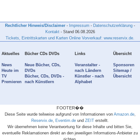
Rechtlicher Hinweis/Disclaimer
-
Impressum
-
Datenschutzerklärung
-
Kontakt
- Stand
06.08.2026
Tickets, Eintrittskarten und Karten Online Vorverkauf: www.reservix.de.
Aktuelles
Bücher CDs DVDs
Links
Übersicht
News
Neue Bücher, CDs,
Veranstalter -
Sponsoren
Heute im
DVDs
nach Ländern
Sitemap /
TV
Bücher, CDs, DVDs -
Künstler - nach
Übersicht
Premieren
nach Künstlern
Alphabet
FOOTER��
Diese Seite wurde teilweise aufgrund von Informationen von
Amazon.de
,
Reservix.de
,
Eventim.de
und
ZEIT
erstellt.
Wir übernehmen keine Verantwortung für diese Inhalte und bitten Sie,
eventuelle Reklamationen direkt an den jeweiligen Informations-Anbieter zu
richten.