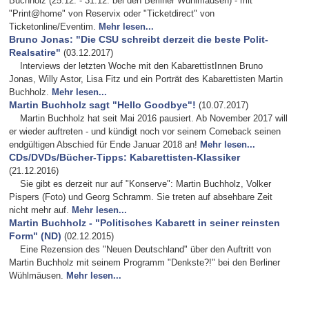
Buchholz (25.12. - 31.12. bei den Berliner Wühlmäusen) - mit
"Print@home" von Reservix oder "Ticketdirect" von
Ticketonline/Eventim.
Mehr lesen...
Bruno Jonas: "Die CSU schreibt derzeit die beste Polit-
Realsatire"
(03.12.2017)
Interviews der letzten Woche mit den KabarettistInnen Bruno
Jonas, Willy Astor, Lisa Fitz und ein Porträt des Kabarettisten Martin
Buchholz.
Mehr lesen...
Martin Buchholz sagt "Hello Goodbye"!
(10.07.2017)
Martin Buchholz hat seit Mai 2016 pausiert. Ab November 2017 will
er wieder auftreten - und kündigt noch vor seinem Comeback seinen
endgültigen Abschied für Ende Januar 2018 an!
Mehr lesen...
CDs/DVDs/Bücher-Tipps: Kabarettisten-Klassiker
(21.12.2016)
Sie gibt es derzeit nur auf "Konserve": Martin Buchholz, Volker
Pispers (Foto) und Georg Schramm. Sie treten auf absehbare Zeit
nicht mehr auf.
Mehr lesen...
Martin Buchholz - "Politisches Kabarett in seiner reinsten
Form" (ND)
(02.12.2015)
Eine Rezension des "Neuen Deutschland" über den Auftritt von
Martin Buchholz mit seinem Programm "Denkste?!" bei den Berliner
Wühlmäusen.
Mehr lesen...