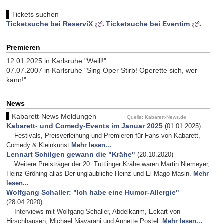
Tickets suchen
Ticketsuche bei ReserviX
Ticketsuche bei Eventim
Premieren
12.01.2025 in Karlsruhe "Weill!"
07.07.2007 in Karlsruhe "Sing Oper Stirb! Operette sich, wer
kann!"
News
Kabarett-News Meldungen
Quelle: Kabarett-News.de
Kabarett- und Comedy-Events im Januar 2025
(01.01.2025)
Festivals, Preisverleihung und Premieren für Fans von Kabarett,
Comedy & Kleinkunst
Mehr lesen...
Lennart Schilgen gewann die "Krähe"
(20.10.2020)
Weitere Preisträger der 20. Tuttlinger Krähe waren Martin Niemeyer,
Heinz Gröning alias Der unglaubliche Heinz und El Mago Masin.
Mehr
lesen...
Wolfgang Schaller: "Ich habe eine Humor-Allergie"
(28.04.2020)
Interviews mit Wolfgang Schaller, Abdelkarim, Eckart von
Hirschhausen, Michael Niavarani und Annette Postel.
Mehr lesen...