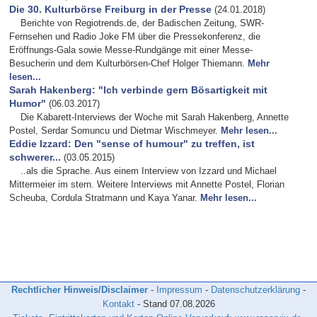
Die 30. Kulturbörse Freiburg in der Presse
(24.01.2018)
Berichte von Regiotrends.de, der Badischen Zeitung, SWR-
Fernsehen und Radio Joke FM über die Pressekonferenz, die
Eröffnungs-Gala sowie Messe-Rundgänge mit einer Messe-
Besucherin und dem Kulturbörsen-Chef Holger Thiemann.
Mehr
lesen...
Sarah Hakenberg: "Ich verbinde gern Bösartigkeit mit
Humor"
(06.03.2017)
Die Kabarett-Interviews der Woche mit Sarah Hakenberg, Annette
Postel, Serdar Somuncu und Dietmar Wischmeyer.
Mehr lesen...
Eddie Izzard: Den "sense of humour" zu treffen, ist
schwerer...
(03.05.2015)
..als die Sprache. Aus einem Interview von Izzard und Michael
Mittermeier im stern. Weitere Interviews mit Annette Postel, Florian
Scheuba, Cordula Stratmann und Kaya Yanar.
Mehr lesen...
Rechtlicher Hinweis/Disclaimer
-
Impressum
-
Datenschutzerklärung
-
Kontakt
- Stand
07.08.2026