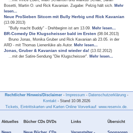
Bosetti, Martin O. und Rick Kavanian. Zugabe: Pelzig hält sich.
Mehr
lesen...
Neue ProSieben Sitcom mit Bully Herbig und Rick Kavanian
(13.09.2013)
"Bully macht Buddy" - Drehbeginn ist am 13.09.
Mehr lesen...
BR-Comedy Die Klugscheisser bald im Ersten
(08.04.2013)
Bruno Jonas, Monika Gruber und Rick Kavanian ab 23.05. in der
ARD - mit Thomas Lienenlüke als Autor.
Mehr lesen...
Jonas, Gruber & Kavanian sind wieder da!
(13.02.2012)
...mit der Satire-Sendung "Die Klugscheisser".
Mehr lesen...
Rechtlicher Hinweis/Disclaimer
-
Impressum
-
Datenschutzerklärung
-
Kontakt
- Stand
10.08.2026
Tickets, Eintrittskarten und Karten Online Vorverkauf: www.reservix.de.
Aktuelles
Bücher CDs DVDs
Links
Übersicht
News
Neue Bücher, CDs,
Veranstalter -
Sponsoren