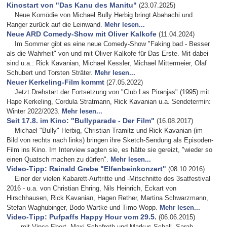
Kinostart von "Das Kanu des Manitu"
(23.07.2025)
Neue Komödie von Michael Bully Herbig bringt Abahachi und
Ranger zurück auf die Leinwand.
Mehr lesen...
Neue ARD Comedy-Show mit Oliver Kalkofe
(11.04.2024)
Im Sommer gibt es eine neue Comedy-Show "Faking bad - Besser
als die Wahrheit" von und mit Oliver Kalkofe für Das Erste. Mit dabei
sind u.a.: Rick Kavanian, Michael Kessler, Michael Mittermeier, Olaf
Schubert und Torsten Sträter.
Mehr lesen...
Neuer Kerkeling-Film kommt
(27.05.2022)
Jetzt Drehstart der Fortsetzung von "Club Las Piranjas" (1995) mit
Hape Kerkeling, Cordula Stratmann, Rick Kavanian u.a. Sendetermin:
Winter 2022/2023.
Mehr lesen...
Seit 17.8. im Kino: "Bullyparade - Der Film"
(16.08.2017)
Michael "Bully" Herbig, Christian Tramitz und Rick Kavanian (im
Bild von rechts nach links) bringen ihre Sketch-Sendung als Episoden-
Film ins Kino. Im Interview sagten sie, es hätte sie gereizt, "wieder so
einen Quatsch machen zu dürfen".
Mehr lesen...
Video-Tipp: Rainald Grebe "Elfenbeinkonzert"
(08.10.2016)
Einer der vielen Kabarett-Auftritte und -Mitschnitte des 3satfestival
2016 - u.a. von Christian Ehring, Nils Heinrich, Eckart von
Hirschhausen, Rick Kavanian, Hagen Rether, Martina Schwarzmann,
Stefan Waghubinger, Bodo Wartke und Timo Wopp.
Mehr lesen...
Video-Tipp: Pufpaffs Happy Hour vom 29.5.
(06.06.2015)
...mit Vince Ebert, Maxi Schafroth und Markus Schall, Sarah