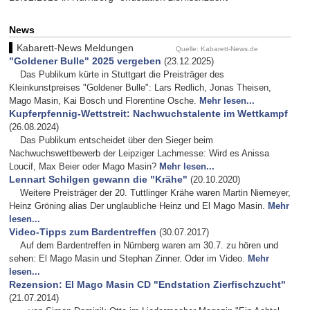
News
Kabarett-News Meldungen
Quelle: Kabarett-News.de
"Goldener Bulle" 2025 vergeben
(23.12.2025)
Das Publikum kürte in Stuttgart die Preisträger des
Kleinkunstpreises "Goldener Bulle": Lars Redlich, Jonas Theisen,
Mago Masin, Kai Bosch und Florentine Osche.
Mehr lesen...
Kupferpfennig-Wettstreit: Nachwuchstalente im Wettkampf
(26.08.2024)
Das Publikum entscheidet über den Sieger beim
Nachwuchswettbewerb der Leipziger Lachmesse: Wird es Anissa
Loucif, Max Beier oder Mago Masin?
Mehr lesen...
Lennart Schilgen gewann die "Krähe"
(20.10.2020)
Weitere Preisträger der 20. Tuttlinger Krähe waren Martin Niemeyer,
Heinz Gröning alias Der unglaubliche Heinz und El Mago Masin.
Mehr
lesen...
Video-Tipps zum Bardentreffen
(30.07.2017)
Auf dem Bardentreffen in Nürnberg waren am 30.7. zu hören und
sehen: El Mago Masin und Stephan Zinner. Oder im Video.
Mehr
lesen...
Rezension: El Mago Masin CD "Endstation Zierfischzucht"
(21.07.2014)