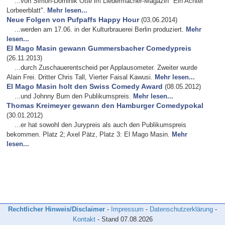
...von Simon-Dominik Otte im Liedermacher-Magazin "Ein Achtel
Lorbeerblatt".
Mehr lesen...
Neue Folgen von Pufpaffs Happy Hour
(03.06.2014)
...werden am 17.06. in der Kulturbrauerei Berlin produziert.
Mehr
lesen...
El Mago Masin gewann Gummersbacher Comedypreis
(26.11.2013)
...durch Zuschauerentscheid per Applausometer. Zweiter wurde
Alain Frei. Dritter Chris Tall, Vierter Faisal Kawusi.
Mehr lesen...
El Mago Masin holt den Swiss Comedy Award
(08.05.2012)
...und Johnny Burn den Publikumspreis.
Mehr lesen...
Thomas Kreimeyer gewann den Hamburger Comedypokal
(30.01.2012)
...er hat sowohl den Jurypreis als auch den Publikumspreis
bekommen. Platz 2; Axel Pätz, Platz 3: El Mago Masin.
Mehr
lesen...
Rechtlicher Hinweis/Disclaimer
-
Impressum
-
Datenschutzerklärung
-
Kontakt
- Stand
07.08.2026