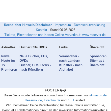
Rechtlicher Hinweis/Disclaimer
-
Impressum
-
Datenschutzerklärung
-
Kontakt
- Stand
06.08.2026
Tickets, Eintrittskarten und Karten Online Vorverkauf: www.reservix.de.
Aktuelles
Bücher CDs DVDs
Links
Übersicht
News
Neue Bücher, CDs,
Veranstalter -
Sponsoren
Heute im
DVDs
nach Ländern
Sitemap /
TV
Bücher, CDs, DVDs -
Künstler - nach
Übersicht
Premieren
nach Künstlern
Alphabet
FOOTER��
Diese Seite wurde teilweise aufgrund von Informationen von
Amazon.de
,
Reservix.de
,
Eventim.de
und
ZEIT
erstellt.
Wir übernehmen keine Verantwortung für diese Inhalte und bitten Sie,
eventuelle Reklamationen direkt an den jeweiligen Informations-Anbieter zu