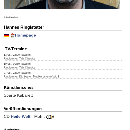
© Gerald von Foris
Hannes Ringlstetter
Homepage
TV-Termine
13.08., 22:00, Bayern:
Ringlstetter. Talk Classics
19.08., 01:50, Bayern:
Ringlstetter. Talk Classics
27.08., 22:00, Bayern:
Ringlstetter. Die besten Musikmomente Vol. 3
Künstlerisches
Sparte Kabarett
Veröffentlichungen
CD
Heile Welt
- Mehr:
Auftritte