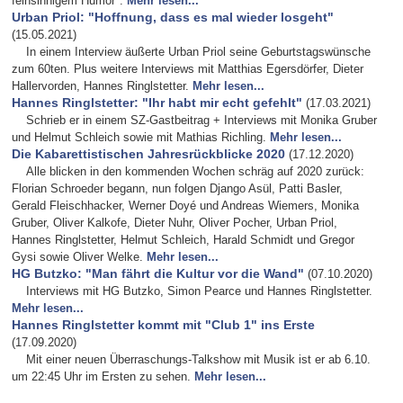
feinsinnigem Humor".
Mehr lesen...
Urban Priol: "Hoffnung, dass es mal wieder losgeht"
(15.05.2021)
In einem Interview äußerte Urban Priol seine Geburtstagswünsche
zum 60ten. Plus weitere Interviews mit Matthias Egersdörfer, Dieter
Hallervorden, Hannes Ringlstetter.
Mehr lesen...
Hannes Ringlstetter: "Ihr habt mir echt gefehlt"
(17.03.2021)
Schrieb er in einem SZ-Gastbeitrag + Interviews mit Monika Gruber
und Helmut Schleich sowie mit Mathias Richling.
Mehr lesen...
Die Kabarettistischen Jahresrückblicke 2020
(17.12.2020)
Alle blicken in den kommenden Wochen schräg auf 2020 zurück:
Florian Schroeder begann, nun folgen Django Asül, Patti Basler,
Gerald Fleischhacker, Werner Doyé und Andreas Wiemers, Monika
Gruber, Oliver Kalkofe, Dieter Nuhr, Oliver Pocher, Urban Priol,
Hannes Ringlstetter, Helmut Schleich, Harald Schmidt und Gregor
Gysi sowie Oliver Welke.
Mehr lesen...
HG Butzko: "Man fährt die Kultur vor die Wand"
(07.10.2020)
Interviews mit HG Butzko, Simon Pearce und Hannes Ringlstetter.
Mehr lesen...
Hannes Ringlstetter kommt mit "Club 1" ins Erste
(17.09.2020)
Mit einer neuen Überraschungs-Talkshow mit Musik ist er ab 6.10.
um 22:45 Uhr im Ersten zu sehen.
Mehr lesen...