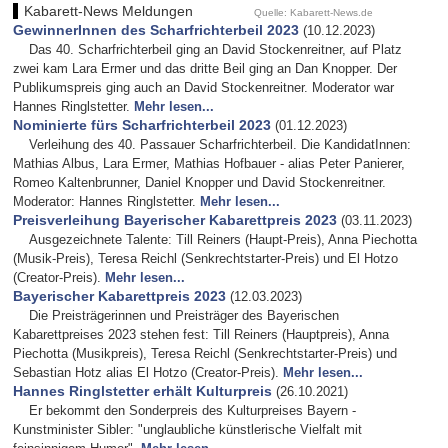
Kabarett-News Meldungen
Quelle: Kabarett-News.de
GewinnerInnen des Scharfrichterbeil 2023
(10.12.2023)
Das 40. Scharfrichterbeil ging an David Stockenreitner, auf Platz
zwei kam Lara Ermer und das dritte Beil ging an Dan Knopper. Der
Publikumspreis ging auch an David Stockenreitner. Moderator war
Hannes Ringlstetter.
Mehr lesen...
Nominierte fürs Scharfrichterbeil 2023
(01.12.2023)
Verleihung des 40. Passauer Scharfrichterbeil. Die KandidatInnen:
Mathias Albus, Lara Ermer, Mathias Hofbauer - alias Peter Panierer,
Romeo Kaltenbrunner, Daniel Knopper und David Stockenreitner.
Moderator: Hannes Ringlstetter.
Mehr lesen...
Preisverleihung Bayerischer Kabarettpreis 2023
(03.11.2023)
Ausgezeichnete Talente: Till Reiners (Haupt-Preis), Anna Piechotta
(Musik-Preis), Teresa Reichl (Senkrechtstarter-Preis) und El Hotzo
(Creator-Preis).
Mehr lesen...
Bayerischer Kabarettpreis 2023
(12.03.2023)
Die Preisträgerinnen und Preisträger des Bayerischen
Kabarettpreises 2023 stehen fest: Till Reiners (Hauptpreis), Anna
Piechotta (Musikpreis), Teresa Reichl (Senkrechtstarter-Preis) und
Sebastian Hotz alias El Hotzo (Creator-Preis).
Mehr lesen...
Hannes Ringlstetter erhält Kulturpreis
(26.10.2021)
Er bekommt den Sonderpreis des Kulturpreises Bayern -
Kunstminister Sibler: "unglaubliche künstlerische Vielfalt mit